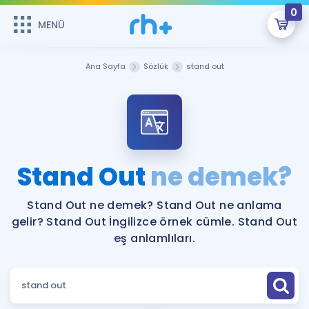
0
MENÜ
MENÜ
Üye Girişi
Ana Sayfa
Sözlük
stand out
Online Dersler
Sepetin Şu An Boş.
Çalışma Paketleri
Remzi Hoca ile seni sınava hazırlayacak onlarca eğitim seni
bekliyor!
Kitaplar ve Kaynaklar
GİRİŞ YAP
Stand Out
ne demek?
Katılımcı Görüşleri
Şifremi Hatırlamıyorum
Stand Out ne demek? Stand Out ne anlama
gelir? Stand Out İngilizce örnek cümle. Stand Out
ÜYE DEĞİLİM
Faydalı Araçlar
eş anlamlıları.
Ücretsiz Kaynaklar
Blog
İngilizce Gramer
Hakkımızda
Kariyer
Sözlük
Soru & Cevap
İletişim