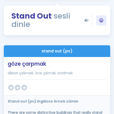
Puan Hesaplama
Stand Out
sesli
Rehberlik Aracı
dinle
ÖSYM Sınav Takvimi
Kampanyalar
Blog
stand out (pv)
İngilizce Gramer
göze çarpmak
dikkat çekmek, öne çıkmak, sivrilmek
Stand out (pv) ingilizce örnek cümle
There are some distinctive buildings that really stand