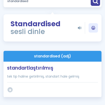
Puan Hesaplama
Rehberlik Aracı
Standardised
ÖSYM Sınav Takvimi
sesli dinle
Kampanyalar
Blog
standardised (adj)
İngilizce Gramer
standartlaştırılmış
tek tip haline getirilmiş, standart hale gelmiş