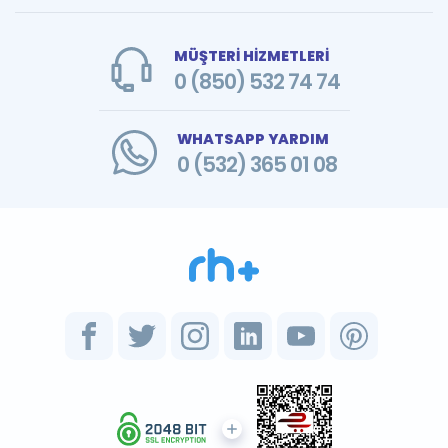
MÜŞTERİ HİZMETLERİ
0 (850) 532 74 74
WHATSAPP YARDIM
0 (532) 365 01 08