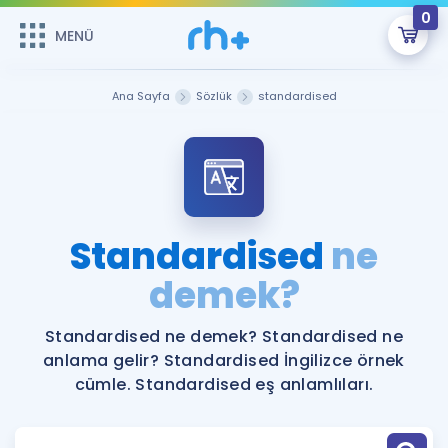
0
MENÜ
MENÜ
Üye Girişi
Ana Sayfa
Sözlük
standardised
Online Dersler
Sepetin Şu An Boş.
Çalışma Paketleri
Remzi Hoca ile seni sınava hazırlayacak onlarca eğitim seni
bekliyor!
Kitaplar ve Kaynaklar
GİRİŞ YAP
Standardised
ne
Katılımcı Görüşleri
demek?
Şifremi Hatırlamıyorum
ÜYE DEĞİLİM
Faydalı Araçlar
Standardised ne demek? Standardised ne
anlama gelir? Standardised İngilizce örnek
Ücretsiz Kaynaklar
Blog
İngilizce Gramer
cümle. Standardised eş anlamlıları.
Hakkımızda
Kariyer
Sözlük
Soru & Cevap
İletişim