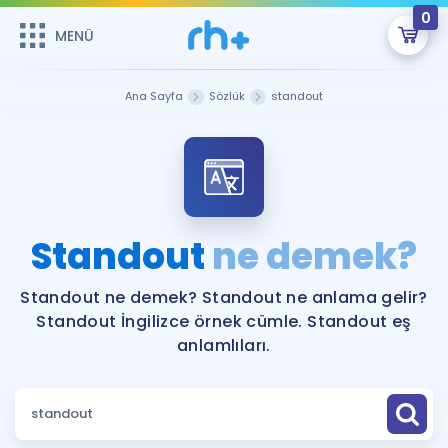
0
MENÜ
MENÜ
Üye Girişi
Ana Sayfa
Sözlük
standout
Online Dersler
Sepetin Şu An Boş.
Çalışma Paketleri
Remzi Hoca ile seni sınava hazırlayacak onlarca eğitim seni
bekliyor!
Kitaplar ve Kaynaklar
GİRİŞ YAP
Standout
ne demek?
Katılımcı Görüşleri
Şifremi Hatırlamıyorum
Standout ne demek? Standout ne anlama gelir?
Standout İngilizce örnek cümle. Standout eş
ÜYE DEĞİLİM
Faydalı Araçlar
anlamlıları.
Ücretsiz Kaynaklar
Blog
İngilizce Gramer
Hakkımızda
Kariyer
Sözlük
Soru & Cevap
İletişim