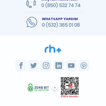
0 (850) 532 74 74
WHATSAPP YARDIM
0 (532) 365 01 08