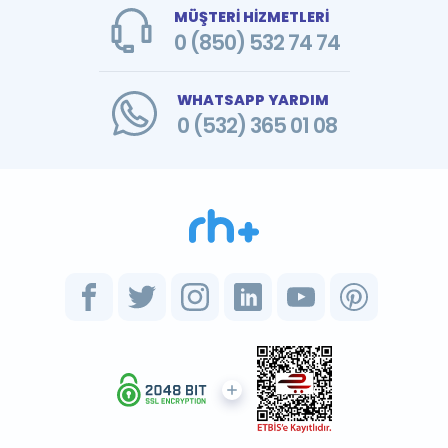
MÜŞTERİ HİZMETLERİ
0 (850) 532 74 74
WHATSAPP YARDIM
0 (532) 365 01 08