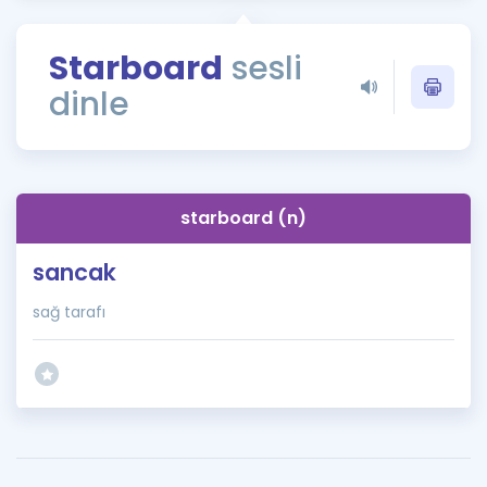
Puan Hesaplama
Starboard
sesli
Rehberlik Aracı
dinle
ÖSYM Sınav Takvimi
Kampanyalar
Blog
starboard (n)
İngilizce Gramer
sancak
sağ tarafı