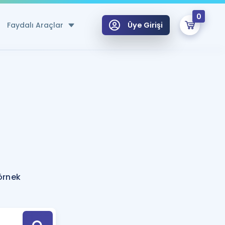
0
Faydalı Araçlar
Üye Girişi
klar
n Ücretsiz Kaynaklar
 için Özel Sözlük
Sepetin Şu An Boş.
ma
uan Hesaplama Aracı
i Hoca ile seni sınava hazırlayacak onlarca eğitim seni bekliyor!
Şifremi Hatırlamıyorum
GİRİŞ YAP
örnek
azırlananlar için Öneriler
kvimi
ÜYE DEĞİLİM
arı Tek Takvimde