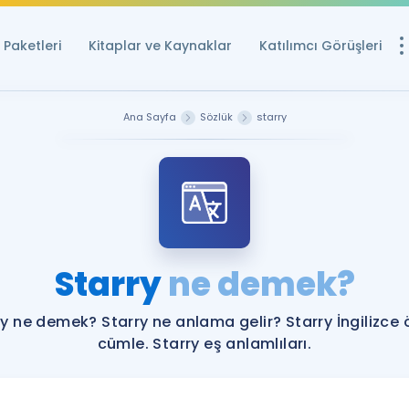
Paketleri
Kitaplar ve Kaynaklar
Katılımcı Görüşleri
Ücretsiz Kayna
Ana Sayfa
Sözlük
starry
YDS ve YÖKDİL içi
Sözlük
İngilizce Sınavları
Puan Hesapla
Starry
ne demek?
YDS ve YÖKDİL P
Remz
Rehberlik Aracı
ry ne demek? Starry ne anlama gelir? Starry İngilizce 
YDS ve YÖKDİL'e H
cümle. Starry eş anlamlıları.
ÖSYM Sınav Ta
Tüm ÖSYM Sınavl