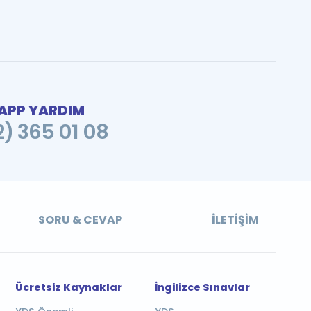
PP YARDIM
2) 365 01 08
SORU & CEVAP
İLETIŞIM
Ücretsiz Kaynaklar
İngilizce Sınavlar