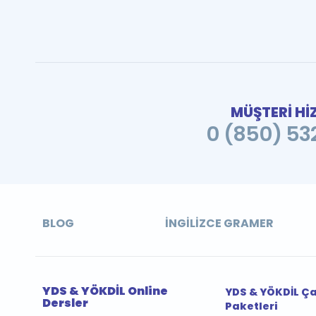
MÜŞTERİ Hİ
0 (850) 532
BLOG
İNGILIZCE GRAMER
YDS & YÖKDİL Online
YDS & YÖKDİL Ç
Dersler
Paketleri