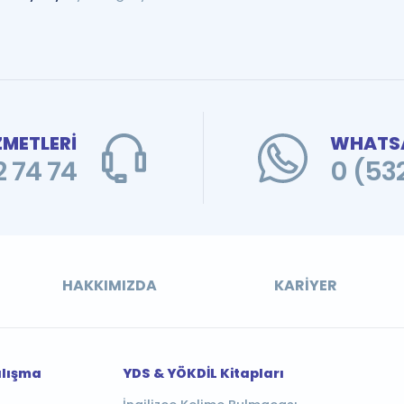
ZMETLERİ
WHATSA
 74 74
0 (53
HAKKIMIZDA
KARIYER
alışma
YDS & YÖKDİL Kitapları