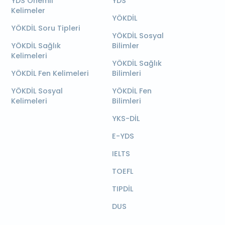
YDS Önemli
YDS
Kelimeler
YÖKDİL
YÖKDİL Soru Tipleri
YÖKDİL Sosyal
YÖKDİL Sağlık
Bilimler
Kelimeleri
YÖKDİL Sağlık
YÖKDİL Fen Kelimeleri
Bilimleri
YÖKDİL Sosyal
YÖKDİL Fen
Kelimeleri
Bilimleri
YKS-DİL
E-YDS
IELTS
TOEFL
TIPDİL
DUS