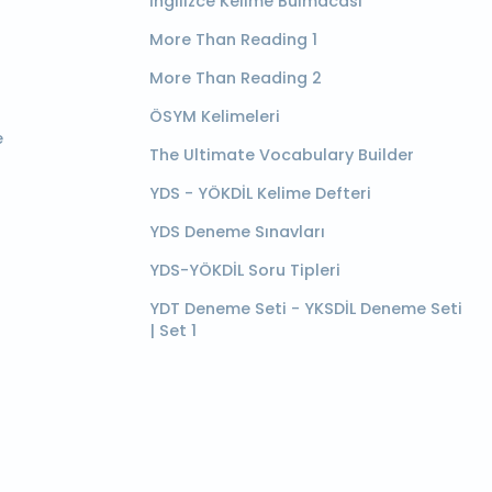
İngilizce Kelime Bulmacası
More Than Reading 1
More Than Reading 2
ÖSYM Kelimeleri
e
The Ultimate Vocabulary Builder
YDS - YÖKDİL Kelime Defteri
YDS Deneme Sınavları
YDS-YÖKDİL Soru Tipleri
YDT Deneme Seti - YKSDİL Deneme Seti
| Set 1