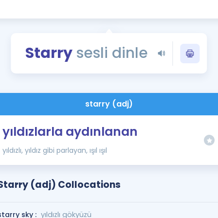
Kampanyalar
Eğitim ve Kitaplar
Blog
Starry
sesli dinle
YDS - YÖKDİL Tüm S
İngilizce Gram
İngilizce Gramer
starry (adj)
yıldızlarla aydınlanan
yıldızlı, yıldız gibi parlayan, ışıl ışıl
Starry (adj) Collocations
starry sky :
yıldızlı gökyüzü