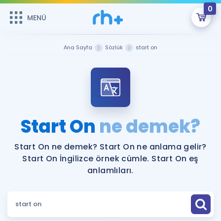
0
MENÜ
MENÜ
Üye Girişi
Ana Sayfa
Sözlük
start on
Online Dersler
Sepetin Şu An Boş.
Çalışma Paketleri
Remzi Hoca ile seni sınava hazırlayacak onlarca eğitim seni
bekliyor!
Kitaplar ve Kaynaklar
GİRİŞ YAP
Start On
ne demek?
Katılımcı Görüşleri
Şifremi Hatırlamıyorum
Start On ne demek? Start On ne anlama gelir?
Start On İngilizce örnek cümle. Start On eş
ÜYE DEĞİLİM
Faydalı Araçlar
anlamlıları.
Ücretsiz Kaynaklar
Blog
İngilizce Gramer
Hakkımızda
Kariyer
Sözlük
Soru & Cevap
İletişim