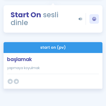
Puan Hesaplama
Start On
sesli
Rehberlik Aracı
dinle
ÖSYM Sınav Takvimi
Kampanyalar
Blog
start on (pv)
İngilizce Gramer
başlamak
yapmaya koyulmak