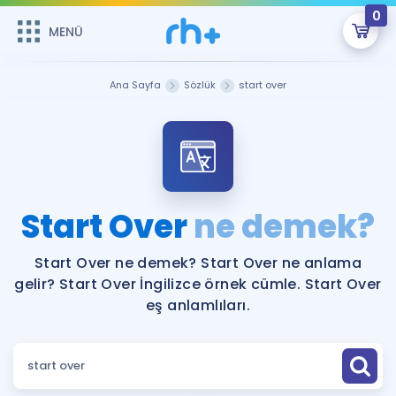
0
MENÜ
MENÜ
Üye Girişi
Ana Sayfa
Sözlük
start over
Online Dersler
Sepetin Şu An Boş.
Çalışma Paketleri
Remzi Hoca ile seni sınava hazırlayacak onlarca eğitim seni
bekliyor!
Kitaplar ve Kaynaklar
GİRİŞ YAP
Start Over
ne demek?
Katılımcı Görüşleri
Şifremi Hatırlamıyorum
Start Over ne demek? Start Over ne anlama
gelir? Start Over İngilizce örnek cümle. Start Over
ÜYE DEĞİLİM
Faydalı Araçlar
eş anlamlıları.
Ücretsiz Kaynaklar
Blog
İngilizce Gramer
Hakkımızda
Kariyer
Sözlük
Soru & Cevap
İletişim