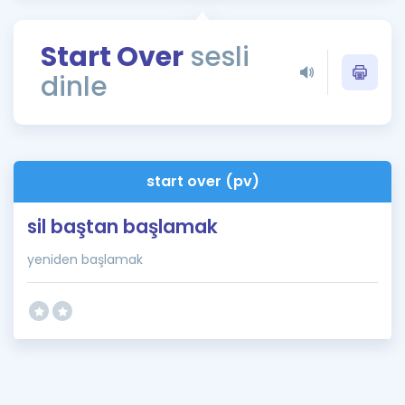
Puan Hesaplama
Start Over
sesli
Rehberlik Aracı
dinle
ÖSYM Sınav Takvimi
Kampanyalar
Blog
start over (pv)
İngilizce Gramer
sil baştan başlamak
yeniden başlamak