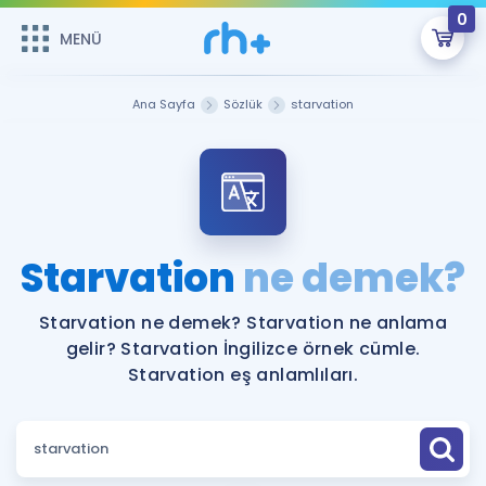
0
MENÜ
MENÜ
Üye Girişi
Ana Sayfa
Sözlük
starvation
Online Dersler
Sepetin Şu An Boş.
Çalışma Paketleri
Remzi Hoca ile seni sınava hazırlayacak onlarca eğitim seni
bekliyor!
Kitaplar ve Kaynaklar
GİRİŞ YAP
Starvation
ne demek?
Katılımcı Görüşleri
Şifremi Hatırlamıyorum
Starvation ne demek? Starvation ne anlama
gelir? Starvation İngilizce örnek cümle.
ÜYE DEĞİLİM
Faydalı Araçlar
Starvation eş anlamlıları.
Ücretsiz Kaynaklar
Blog
İngilizce Gramer
Hakkımızda
Kariyer
Sözlük
Soru & Cevap
İletişim