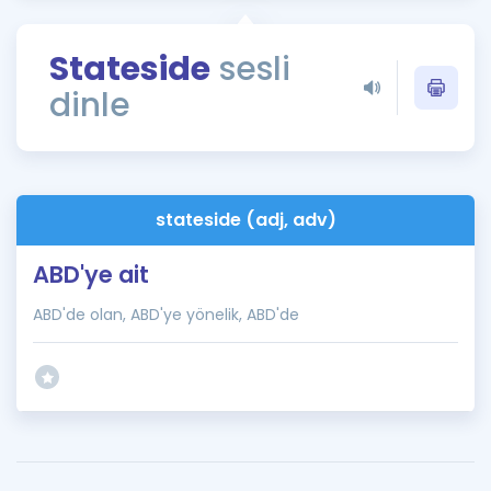
Puan Hesaplama
Stateside
sesli
Rehberlik Aracı
dinle
ÖSYM Sınav Takvimi
Kampanyalar
Blog
stateside (adj, adv)
İngilizce Gramer
ABD'ye ait
ABD'de olan, ABD'ye yönelik, ABD'de