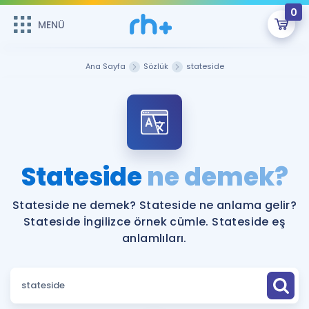
0
MENÜ
MENÜ
Üye Girişi
Ana Sayfa
Sözlük
stateside
Online Dersler
Sepetin Şu An Boş.
Çalışma Paketleri
Remzi Hoca ile seni sınava hazırlayacak onlarca eğitim seni
bekliyor!
Kitaplar ve Kaynaklar
GİRİŞ YAP
Stateside
ne demek?
Katılımcı Görüşleri
Şifremi Hatırlamıyorum
Stateside ne demek? Stateside ne anlama gelir?
Stateside İngilizce örnek cümle. Stateside eş
ÜYE DEĞİLİM
Faydalı Araçlar
anlamlıları.
Ücretsiz Kaynaklar
Blog
İngilizce Gramer
Hakkımızda
Kariyer
Sözlük
Soru & Cevap
İletişim