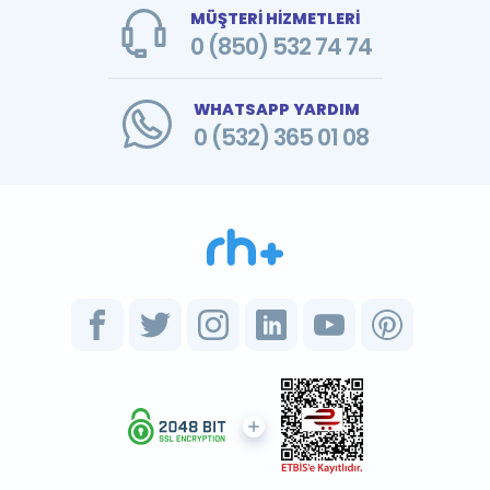
MÜŞTERİ HİZMETLERİ
0 (850) 532 74 74
WHATSAPP YARDIM
0 (532) 365 01 08