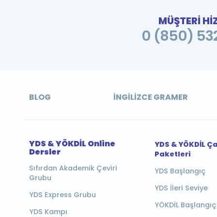
MÜŞTERİ Hİ
0 (850) 532
BLOG
İNGILIZCE GRAMER
YDS & YÖKDİL Online
YDS & YÖKDİL Ç
Dersler
Paketleri
Sıfırdan Akademik Çeviri
YDS Başlangıç
Grubu
YDS İleri Seviye
YDS Express Grubu
YÖKDİL Başlangıç
YDS Kampı