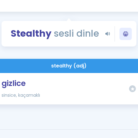
Kampanyalar
Eğitim ve Kitaplar
Blog
Stealthy
sesli dinle
YDS - YÖKDİL Tüm S
İngilizce Gram
İngilizce Gramer
stealthy (adj)
gizlice
sinsice, kaçamaklı