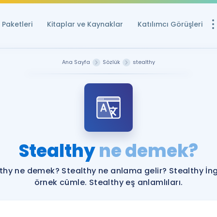
Paketleri
Kitaplar ve Kaynaklar
Katılımcı Görüşleri
Ücretsiz Kayna
Ana Sayfa
Sözlük
stealthy
YDS ve YÖKDİL içi
Sözlük
İngilizce Sınavları
Puan Hesapla
Stealthy
ne demek?
YDS ve YÖKDİL P
Remz
Rehberlik Aracı
thy ne demek? Stealthy ne anlama gelir? Stealthy İng
YDS ve YÖKDİL'e H
örnek cümle. Stealthy eş anlamlıları.
ÖSYM Sınav Ta
Tüm ÖSYM Sınavl