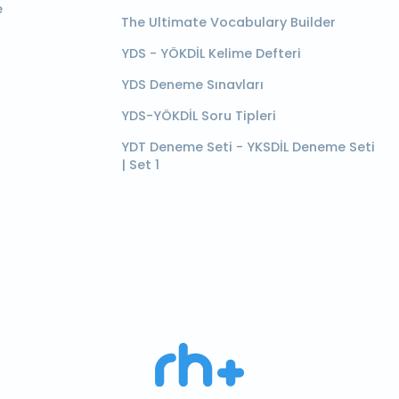
e
The Ultimate Vocabulary Builder
YDS - YÖKDİL Kelime Defteri
YDS Deneme Sınavları
YDS-YÖKDİL Soru Tipleri
YDT Deneme Seti - YKSDİL Deneme Seti
| Set 1