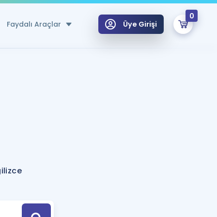
0
Faydalı Araçlar
Üye Girişi
klar
n Ücretsiz Kaynaklar
 için Özel Sözlük
Sepetin Şu An Boş.
ma
uan Hesaplama Aracı
i Hoca ile seni sınava hazırlayacak onlarca eğitim seni bekliyor!
Şifremi Hatırlamıyorum
GİRİŞ YAP
ilizce
azırlananlar için Öneriler
kvimi
ÜYE DEĞİLİM
arı Tek Takvimde