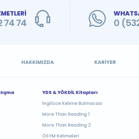
ZMETLERİ
WHATSA
 74 74
0 (53
HAKKIMIZDA
KARIYER
alışma
YDS & YÖKDİL Kitapları
İngilizce Kelime Bulmacası
More Than Reading 1
More Than Reading 2
ÖSYM Kelimeleri