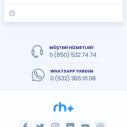
MÜŞTERİ HİZMETLERİ
0 (850) 532 74 74
WHATSAPP YARDIM
0 (532) 365 01 08