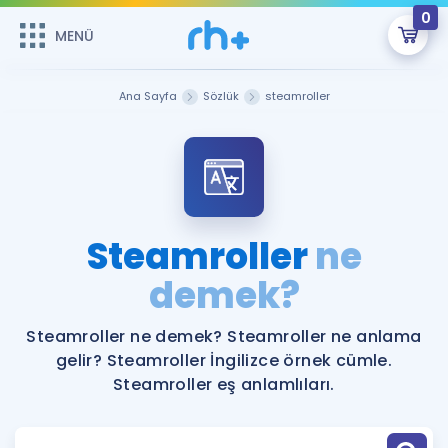
0
MENÜ
MENÜ
Üye Girişi
Ana Sayfa
Sözlük
steamroller
Online Dersler
Sepetin Şu An Boş.
Çalışma Paketleri
Remzi Hoca ile seni sınava hazırlayacak onlarca eğitim seni
bekliyor!
Kitaplar ve Kaynaklar
GİRİŞ YAP
Steamroller
ne
Katılımcı Görüşleri
demek?
Şifremi Hatırlamıyorum
ÜYE DEĞİLİM
Faydalı Araçlar
Steamroller ne demek? Steamroller ne anlama
gelir? Steamroller İngilizce örnek cümle.
Ücretsiz Kaynaklar
Blog
İngilizce Gramer
Steamroller eş anlamlıları.
Hakkımızda
Kariyer
Sözlük
Soru & Cevap
İletişim