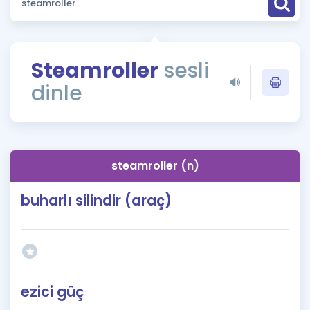
Puan Hesaplama
Rehberlik Aracı
Steamroller
sesli
ÖSYM Sınav Takvimi
dinle
Kampanyalar
Blog
steamroller (n)
İngilizce Gramer
buharlı silindir (araç)
ezici güç