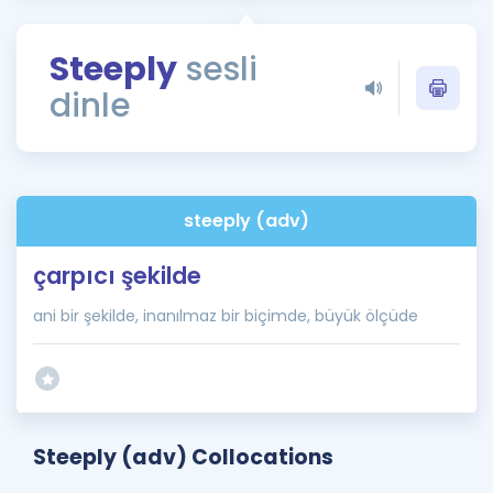
Puan Hesaplama
Steeply
sesli
Rehberlik Aracı
dinle
ÖSYM Sınav Takvimi
Kampanyalar
Blog
steeply (adv)
İngilizce Gramer
çarpıcı şekilde
ani bir şekilde, inanılmaz bir biçimde, büyük ölçüde
Steeply (adv) Collocations