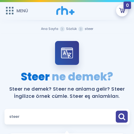
0
MENÜ
MENÜ
Üye Girişi
Ana Sayfa
Sözlük
steer
Online Dersler
Sepetin Şu An Boş.
Çalışma Paketleri
Remzi Hoca ile seni sınava hazırlayacak onlarca eğitim seni
bekliyor!
Kitaplar ve Kaynaklar
GİRİŞ YAP
Steer
ne demek?
Katılımcı Görüşleri
Şifremi Hatırlamıyorum
Steer ne demek? Steer ne anlama gelir? Steer
İngilizce örnek cümle. Steer eş anlamlıları.
ÜYE DEĞİLİM
Faydalı Araçlar
Ücretsiz Kaynaklar
Blog
İngilizce Gramer
Hakkımızda
Kariyer
Sözlük
Soru & Cevap
İletişim