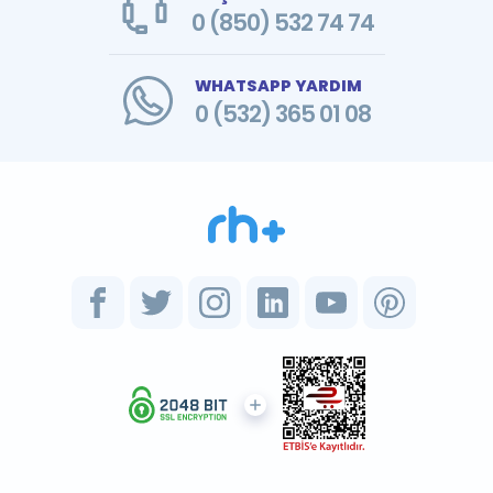
0 (850) 532 74 74
WHATSAPP YARDIM
0 (532) 365 01 08