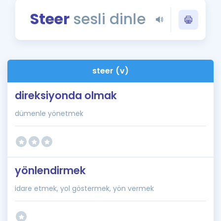
Puan Hesaplama
Steer
sesli dinle
Rehberlik Aracı
ÖSYM Sınav Takvimi
steer (v)
Kampanyalar
direksiyonda olmak
Blog
dümenle yönetmek
İngilizce Gramer
yönlendirmek
idare etmek, yol göstermek, yön vermek