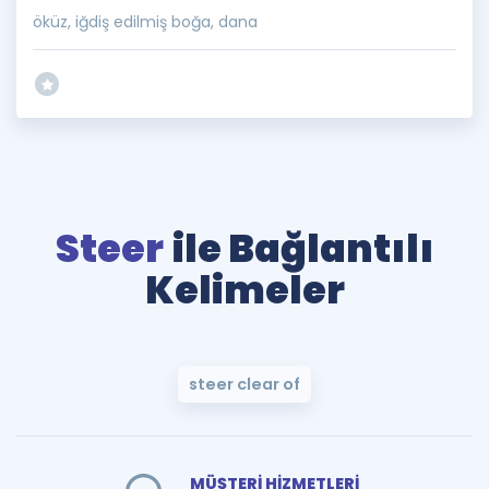
öküz, iğdiş edilmiş boğa, dana
Steer
ile Bağlantılı
Kelimeler
steer clear of
MÜŞTERİ HİZMETLERİ