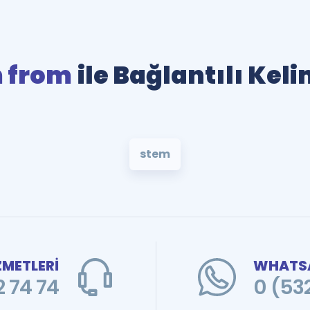
 from
ile Bağlantılı Kel
stem
ZMETLERİ
WHATSA
 74 74
0 (53