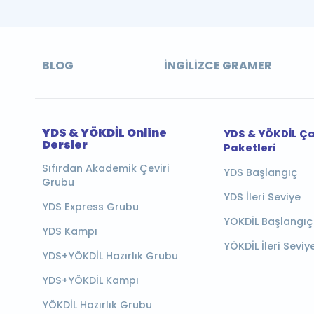
BLOG
İNGILIZCE GRAMER
YDS & YÖKDİL Online
YDS & YÖKDİL Ç
Dersler
Paketleri
Sıfırdan Akademik Çeviri
YDS Başlangıç
Grubu
YDS İleri Seviye
YDS Express Grubu
YÖKDİL Başlangıç
YDS Kampı
YÖKDİL İleri Seviy
YDS+YÖKDİL Hazırlık Grubu
YDS+YÖKDİL Kampı
YÖKDİL Hazırlık Grubu