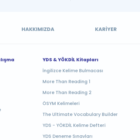
HAKKIMIZDA
KARIYER
alışma
YDS & YÖKDİL Kitapları
İngilizce Kelime Bulmacası
More Than Reading 1
More Than Reading 2
ÖSYM Kelimeleri
e
The Ultimate Vocabulary Builder
YDS - YÖKDİL Kelime Defteri
YDS Deneme Sınavları