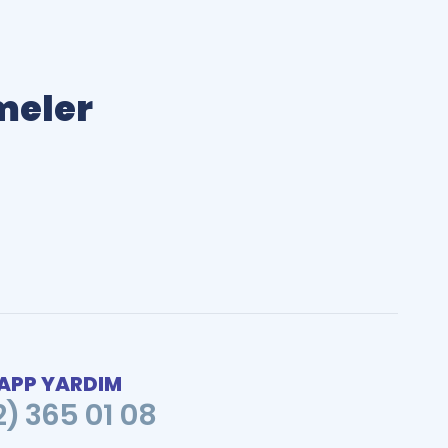
imeler
PP YARDIM
2) 365 01 08