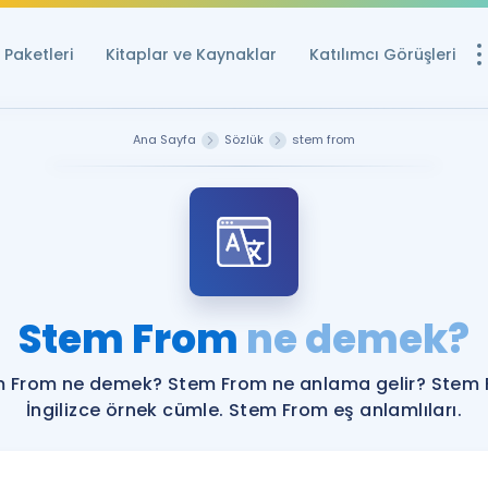
Paketleri
Kitaplar ve Kaynaklar
Katılımcı Görüşleri
Ücretsiz Kayna
Ana Sayfa
Sözlük
stem from
YDS ve YÖKDİL içi
Sözlük
İngilizce Sınavları
Puan Hesapla
Stem From
ne demek?
YDS ve YÖKDİL P
Remz
Rehberlik Aracı
 From ne demek? Stem From ne anlama gelir? Stem
YDS ve YÖKDİL'e H
İngilizce örnek cümle. Stem From eş anlamlıları.
ÖSYM Sınav Ta
Tüm ÖSYM Sınavl