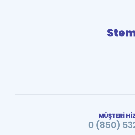
Stem
MÜŞTERİ Hİ
0 (850) 532