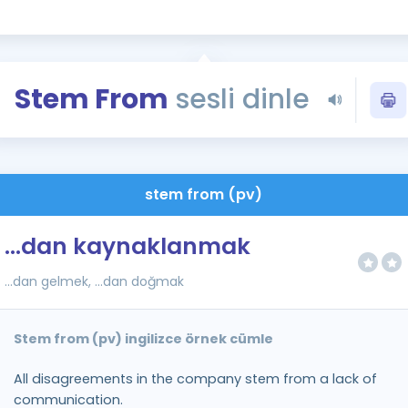
Kampanyalar
Eğitim ve Kitaplar
Blog
Stem From
sesli dinle
YDS - YÖKDİL Tüm S
İngilizce Gram
İngilizce Gramer
stem from (pv)
...dan kaynaklanmak
...dan gelmek, ...dan doğmak
Stem from (pv) ingilizce örnek cümle
All disagreements in the company stem from a lack of
communication.