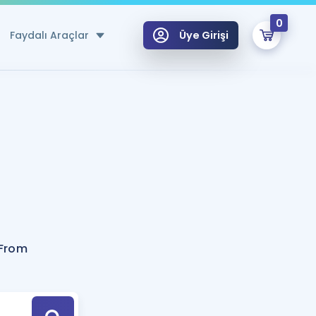
0
Faydalı Araçlar
Üye Girişi
klar
n Ücretsiz Kaynaklar
 için Özel Sözlük
Sepetin Şu An Boş.
ma
uan Hesaplama Aracı
i Hoca ile seni sınava hazırlayacak onlarca eğitim seni bekliyor!
Şifremi Hatırlamıyorum
GİRİŞ YAP
 From
azırlananlar için Öneriler
kvimi
ÜYE DEĞİLİM
arı Tek Takvimde