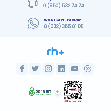
0 (850) 532 74 74
WHATSAPP YARDIM
0 (532) 365 01 08