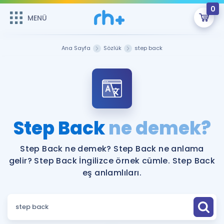
0
MENÜ
MENÜ
Üye Girişi
Ana Sayfa
Sözlük
step back
Online Dersler
Sepetin Şu An Boş.
Çalışma Paketleri
Remzi Hoca ile seni sınava hazırlayacak onlarca eğitim seni
bekliyor!
Kitaplar ve Kaynaklar
GİRİŞ YAP
Step Back
ne demek?
Katılımcı Görüşleri
Şifremi Hatırlamıyorum
Step Back ne demek? Step Back ne anlama
gelir? Step Back İngilizce örnek cümle. Step Back
ÜYE DEĞİLİM
Faydalı Araçlar
eş anlamlıları.
Ücretsiz Kaynaklar
Blog
İngilizce Gramer
Hakkımızda
Kariyer
Sözlük
Soru & Cevap
İletişim