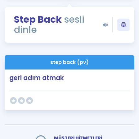
Puan Hesaplama
Step Back
sesli
Rehberlik Aracı
dinle
ÖSYM Sınav Takvimi
Kampanyalar
Blog
step back (pv)
İngilizce Gramer
geri adım atmak
MÜŞTERİ HİZMETLERİ