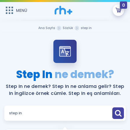
0
MENÜ
MENÜ
Üye Girişi
Ana Sayfa
Sözlük
step in
Online Dersler
Sepetin Şu An Boş.
Çalışma Paketleri
Remzi Hoca ile seni sınava hazırlayacak onlarca eğitim seni
bekliyor!
Kitaplar ve Kaynaklar
GİRİŞ YAP
Step In
ne demek?
Katılımcı Görüşleri
Şifremi Hatırlamıyorum
Step In ne demek? Step In ne anlama gelir? Step
In İngilizce örnek cümle. Step In eş anlamlıları.
ÜYE DEĞİLİM
Faydalı Araçlar
Ücretsiz Kaynaklar
Blog
İngilizce Gramer
Hakkımızda
Kariyer
Sözlük
Soru & Cevap
İletişim