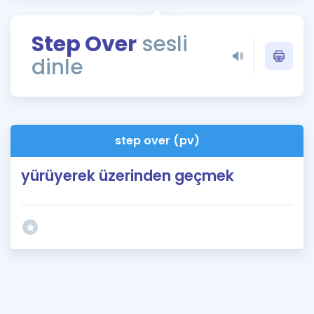
Puan Hesaplama
Step Over
sesli
Rehberlik Aracı
dinle
ÖSYM Sınav Takvimi
Kampanyalar
Blog
step over (pv)
İngilizce Gramer
yürüyerek üzerinden geçmek