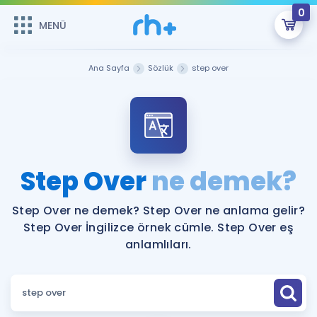
0
MENÜ
MENÜ
Üye Girişi
Ana Sayfa
Sözlük
step over
Online Dersler
Sepetin Şu An Boş.
Çalışma Paketleri
Remzi Hoca ile seni sınava hazırlayacak onlarca eğitim seni
bekliyor!
Kitaplar ve Kaynaklar
GİRİŞ YAP
Step Over
ne demek?
Katılımcı Görüşleri
Şifremi Hatırlamıyorum
Step Over ne demek? Step Over ne anlama gelir?
Step Over İngilizce örnek cümle. Step Over eş
ÜYE DEĞİLİM
Faydalı Araçlar
anlamlıları.
Ücretsiz Kaynaklar
Blog
İngilizce Gramer
Hakkımızda
Kariyer
Sözlük
Soru & Cevap
İletişim