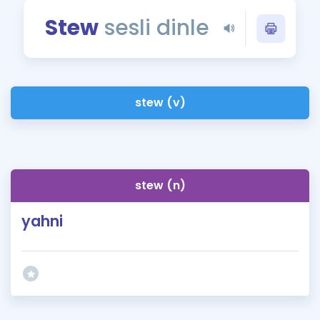
Puan Hesaplama
Stew
sesli dinle
Rehberlik Aracı
ÖSYM Sınav Takvimi
stew (v)
Kampanyalar
Blog
İngilizce Gramer
stew (n)
yahni