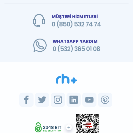
MÜŞTERİ HİZMETLERİ
0 (850) 532 74 74
WHATSAPP YARDIM
0 (532) 365 01 08