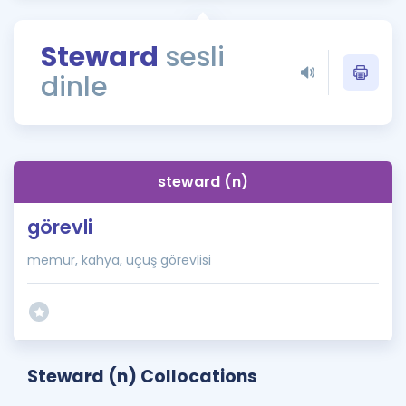
Puan Hesaplama
Steward
sesli
Rehberlik Aracı
dinle
ÖSYM Sınav Takvimi
Kampanyalar
Blog
steward (n)
İngilizce Gramer
görevli
memur, kahya, uçuş görevlisi
Steward (n) Collocations