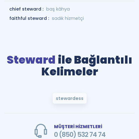
chief steward :
baş kâhya
faithful steward :
sadık hizmetçi
Steward
ile Bağlantılı
Kelimeler
stewardess
MÜŞTERİ HİZMETLERİ
0 (850) 532 74 74