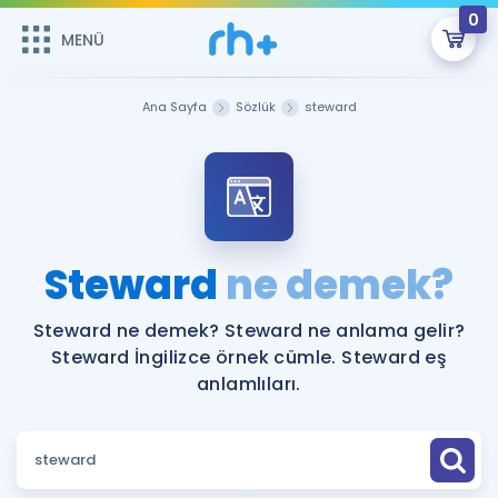
0
MENÜ
MENÜ
Üye Girişi
Ana Sayfa
Sözlük
steward
Online Dersler
Sepetin Şu An Boş.
Çalışma Paketleri
Remzi Hoca ile seni sınava hazırlayacak onlarca eğitim seni
bekliyor!
Kitaplar ve Kaynaklar
GİRİŞ YAP
Steward
ne demek?
Katılımcı Görüşleri
Şifremi Hatırlamıyorum
Steward ne demek? Steward ne anlama gelir?
Steward İngilizce örnek cümle. Steward eş
ÜYE DEĞİLİM
Faydalı Araçlar
anlamlıları.
Ücretsiz Kaynaklar
Blog
İngilizce Gramer
Hakkımızda
Kariyer
Sözlük
Soru & Cevap
İletişim