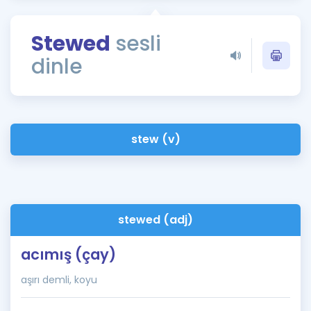
Puan Hesaplama
Stewed
sesli
Rehberlik Aracı
dinle
ÖSYM Sınav Takvimi
Kampanyalar
Blog
stew (v)
İngilizce Gramer
stewed (adj)
acımış (çay)
aşırı demli, koyu