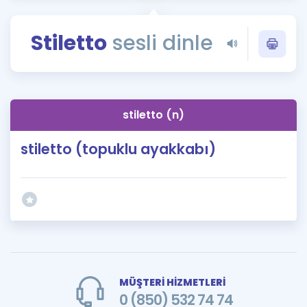
Puan Hesaplama
Stiletto
sesli dinle
Rehberlik Aracı
ÖSYM Sınav Takvimi
Kampanyalar
stiletto (n)
Blog
stiletto (topuklu ayakkabı)
İngilizce Gramer
MÜŞTERİ HİZMETLERİ
0 (850) 532 74 74