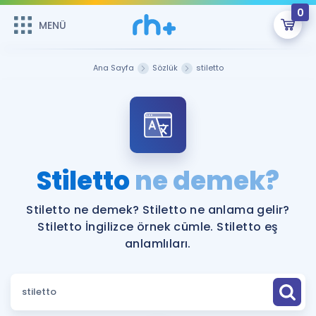
0
MENÜ
MENÜ
Üye Girişi
Ana Sayfa
Sözlük
stiletto
Online Dersler
Sepetin Şu An Boş.
Çalışma Paketleri
Remzi Hoca ile seni sınava hazırlayacak onlarca eğitim seni
bekliyor!
Kitaplar ve Kaynaklar
GİRİŞ YAP
Stiletto
ne demek?
Katılımcı Görüşleri
Şifremi Hatırlamıyorum
Stiletto ne demek? Stiletto ne anlama gelir?
Stiletto İngilizce örnek cümle. Stiletto eş
ÜYE DEĞİLİM
Faydalı Araçlar
anlamlıları.
Ücretsiz Kaynaklar
Blog
İngilizce Gramer
Hakkımızda
Kariyer
Sözlük
Soru & Cevap
İletişim