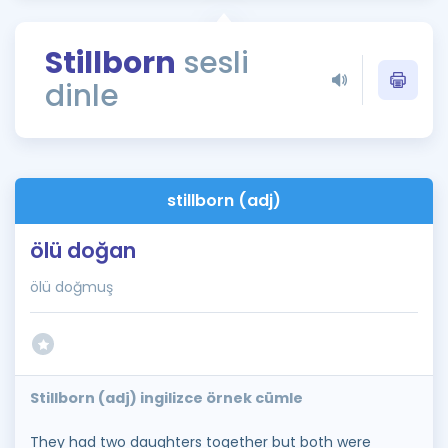
Puan Hesaplama
Stillborn
sesli
Rehberlik Aracı
dinle
ÖSYM Sınav Takvimi
Kampanyalar
Blog
stillborn (adj)
İngilizce Gramer
ölü doğan
ölü doğmuş
Stillborn (adj) ingilizce örnek cümle
They had two daughters together but both were