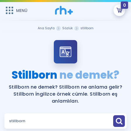
0
MENÜ
MENÜ
Üye Girişi
Ana Sayfa
Sözlük
stillborn
Online Dersler
Sepetin Şu An Boş.
Çalışma Paketleri
Remzi Hoca ile seni sınava hazırlayacak onlarca eğitim seni
bekliyor!
Kitaplar ve Kaynaklar
GİRİŞ YAP
Stillborn
ne demek?
Katılımcı Görüşleri
Şifremi Hatırlamıyorum
Stillborn ne demek? Stillborn ne anlama gelir?
Stillborn İngilizce örnek cümle. Stillborn eş
ÜYE DEĞİLİM
Faydalı Araçlar
anlamlıları.
Ücretsiz Kaynaklar
Blog
İngilizce Gramer
Hakkımızda
Kariyer
Sözlük
Soru & Cevap
İletişim