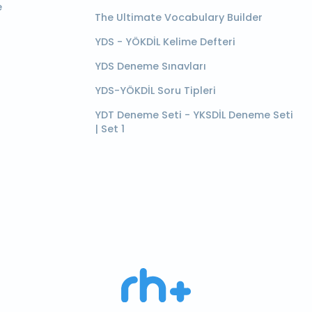
e
The Ultimate Vocabulary Builder
YDS - YÖKDİL Kelime Defteri
YDS Deneme Sınavları
YDS-YÖKDİL Soru Tipleri
YDT Deneme Seti - YKSDİL Deneme Seti
| Set 1