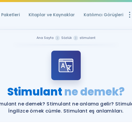
Paketleri
Kitaplar ve Kaynaklar
Katılımcı Görüşleri
Ücretsiz Kayna
Ana Sayfa
Sözlük
stimulant
YDS ve YÖKDİL içi
Sözlük
İngilizce Sınavları
Puan Hesapla
Stimulant
ne demek?
YDS ve YÖKDİL P
Remz
Rehberlik Aracı
imulant ne demek? Stimulant ne anlama gelir? Stimul
YDS ve YÖKDİL'e H
İngilizce örnek cümle. Stimulant eş anlamlıları.
ÖSYM Sınav Ta
Tüm ÖSYM Sınavl