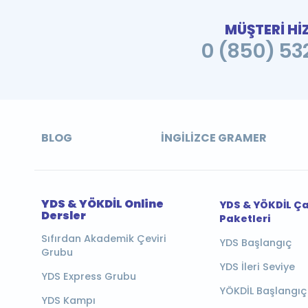
MÜŞTERİ Hİ
0 (850) 532
BLOG
İNGILIZCE GRAMER
YDS & YÖKDİL Online
YDS & YÖKDİL Ç
Dersler
Paketleri
Sıfırdan Akademik Çeviri
YDS Başlangıç
Grubu
YDS İleri Seviye
YDS Express Grubu
YÖKDİL Başlangıç
YDS Kampı