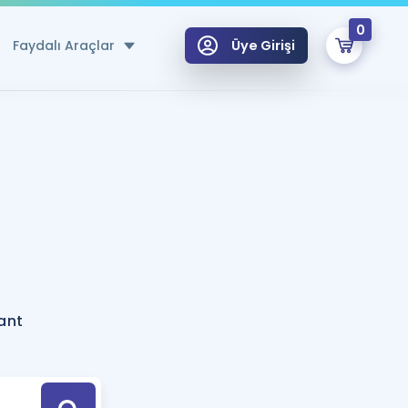
0
Faydalı Araçlar
Üye Girişi
klar
n Ücretsiz Kaynaklar
 için Özel Sözlük
Sepetin Şu An Boş.
ma
uan Hesaplama Aracı
i Hoca ile seni sınava hazırlayacak onlarca eğitim seni bekliyor!
Şifremi Hatırlamıyorum
GİRİŞ YAP
ant
azırlananlar için Öneriler
kvimi
ÜYE DEĞİLİM
arı Tek Takvimde