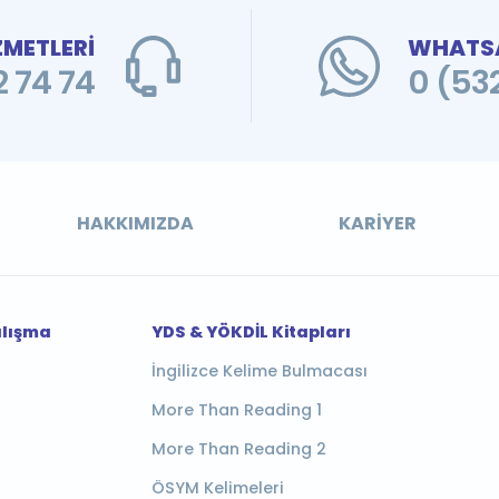
ZMETLERİ
WHATSA
 74 74
0 (53
HAKKIMIZDA
KARIYER
alışma
YDS & YÖKDİL Kitapları
İngilizce Kelime Bulmacası
More Than Reading 1
More Than Reading 2
ÖSYM Kelimeleri