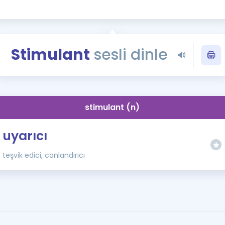
Kampanyalar
Eğitim ve Kitaplar
Blog
Stimulant
sesli dinle
YDS - YÖKDİL Tüm S
İngilizce Gram
İngilizce Gramer
stimulant (n)
uyarıcı
teşvik edici, canlandırıcı