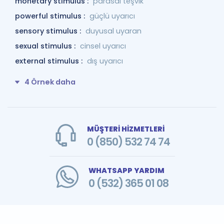
monetary stimulus :
parasal teşvik
powerful stimulus :
güçlü uyarıcı
sensory stimulus :
duyusal uyaran
sexual stimulus :
cinsel uyarıcı
external stimulus :
dış uyarıcı
4 Örnek daha
MÜŞTERİ HİZMETLERİ
0 (850) 532 74 74
WHATSAPP YARDIM
0 (532) 365 01 08