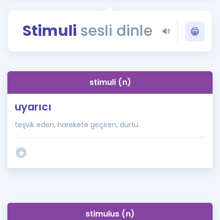
Puan Hesaplama
Stimuli
sesli dinle
Rehberlik Aracı
ÖSYM Sınav Takvimi
Kampanyalar
stimuli (n)
Blog
uyarıcı
İngilizce Gramer
teşvik eden, harekete geçiren, dürtü
stimulus (n)