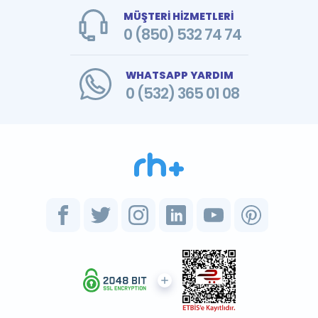
MÜŞTERİ HİZMETLERİ
0 (850) 532 74 74
WHATSAPP YARDIM
0 (532) 365 01 08