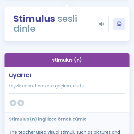
Puan Hesaplama
Stimulus
sesli
Rehberlik Aracı
dinle
ÖSYM Sınav Takvimi
Kampanyalar
Blog
stimulus (n)
İngilizce Gramer
uyarıcı
teşvik eden, harekete geçiren, dürtü
Stimulus (n) ingilizce örnek cümle
The teacher used visual stimuli, such as pictures and