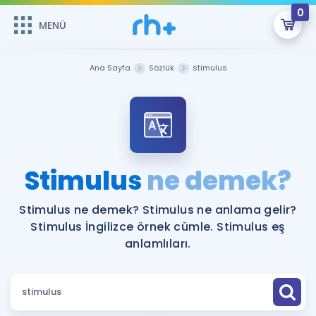
0
MENÜ
MENÜ
Üye Girişi
Ana Sayfa
Sözlük
stimulus
Online Dersler
Sepetin Şu An Boş.
Çalışma Paketleri
Remzi Hoca ile seni sınava hazırlayacak onlarca eğitim seni
bekliyor!
Kitaplar ve Kaynaklar
GİRİŞ YAP
Stimulus
ne demek?
Katılımcı Görüşleri
Şifremi Hatırlamıyorum
Stimulus ne demek? Stimulus ne anlama gelir?
Stimulus İngilizce örnek cümle. Stimulus eş
ÜYE DEĞİLİM
Faydalı Araçlar
anlamlıları.
Ücretsiz Kaynaklar
Blog
İngilizce Gramer
Hakkımızda
Kariyer
Sözlük
Soru & Cevap
İletişim