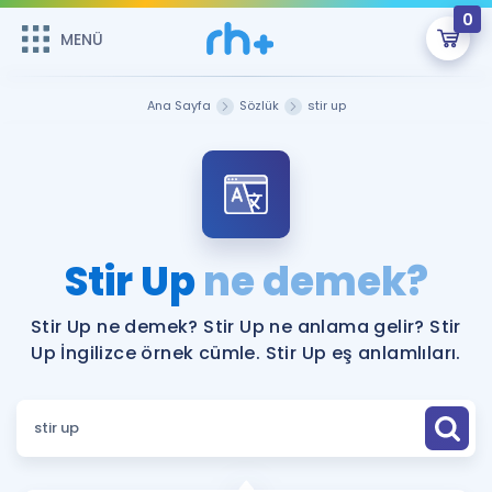
0
MENÜ
MENÜ
Üye Girişi
Ana Sayfa
Sözlük
stir up
Online Dersler
Sepetin Şu An Boş.
Çalışma Paketleri
Remzi Hoca ile seni sınava hazırlayacak onlarca eğitim seni
bekliyor!
Kitaplar ve Kaynaklar
GİRİŞ YAP
Stir Up
ne demek?
Katılımcı Görüşleri
Şifremi Hatırlamıyorum
Stir Up ne demek? Stir Up ne anlama gelir? Stir
Up İngilizce örnek cümle. Stir Up eş anlamlıları.
ÜYE DEĞİLİM
Faydalı Araçlar
Ücretsiz Kaynaklar
Blog
İngilizce Gramer
Hakkımızda
Kariyer
Sözlük
Soru & Cevap
İletişim