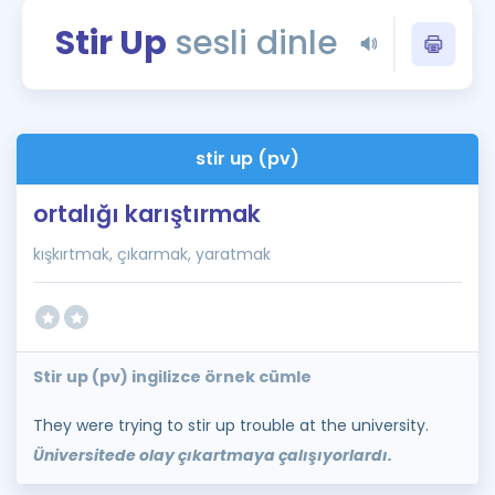
Puan Hesaplama
Stir Up
sesli dinle
Rehberlik Aracı
ÖSYM Sınav Takvimi
stir up (pv)
Kampanyalar
ortalığı karıştırmak
Blog
kışkırtmak, çıkarmak, yaratmak
İngilizce Gramer
Stir up (pv) ingilizce örnek cümle
They were trying to stir up trouble at the university.
Üniversitede olay çıkartmaya çalışıyorlardı.