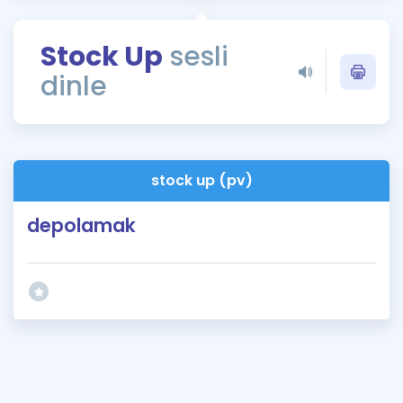
Puan Hesaplama
Stock Up
sesli
Rehberlik Aracı
dinle
ÖSYM Sınav Takvimi
Kampanyalar
Blog
stock up (pv)
İngilizce Gramer
depolamak