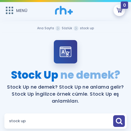
0
MENÜ
MENÜ
Üye Girişi
Ana Sayfa
Sözlük
stock up
Online Dersler
Sepetin Şu An Boş.
Çalışma Paketleri
Remzi Hoca ile seni sınava hazırlayacak onlarca eğitim seni
bekliyor!
Kitaplar ve Kaynaklar
GİRİŞ YAP
Stock Up
ne demek?
Katılımcı Görüşleri
Şifremi Hatırlamıyorum
Stock Up ne demek? Stock Up ne anlama gelir?
Stock Up İngilizce örnek cümle. Stock Up eş
ÜYE DEĞİLİM
Faydalı Araçlar
anlamlıları.
Ücretsiz Kaynaklar
Blog
İngilizce Gramer
Hakkımızda
Kariyer
Sözlük
Soru & Cevap
İletişim