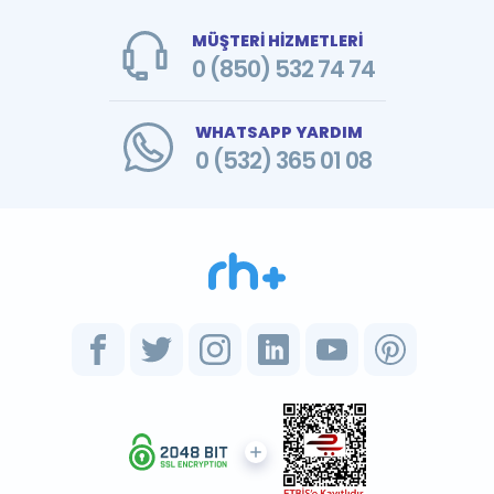
MÜŞTERİ HİZMETLERİ
0 (850) 532 74 74
WHATSAPP YARDIM
0 (532) 365 01 08