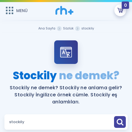
0
MENÜ
MENÜ
Üye Girişi
Ana Sayfa
Sözlük
stockily
Online Dersler
Sepetin Şu An Boş.
Çalışma Paketleri
Remzi Hoca ile seni sınava hazırlayacak onlarca eğitim seni
bekliyor!
Kitaplar ve Kaynaklar
GİRİŞ YAP
Stockily
ne demek?
Katılımcı Görüşleri
Şifremi Hatırlamıyorum
Stockily ne demek? Stockily ne anlama gelir?
Stockily İngilizce örnek cümle. Stockily eş
ÜYE DEĞİLİM
Faydalı Araçlar
anlamlıları.
Ücretsiz Kaynaklar
Blog
İngilizce Gramer
Hakkımızda
Kariyer
Sözlük
Soru & Cevap
İletişim