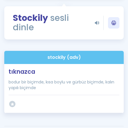
Puan Hesaplama
Stockily
sesli
Rehberlik Aracı
dinle
ÖSYM Sınav Takvimi
Kampanyalar
Blog
stockily (adv)
İngilizce Gramer
tıknazca
bodur bir biçimde, kısa boylu ve gürbüz biçimde, kalın
yapılı biçimde