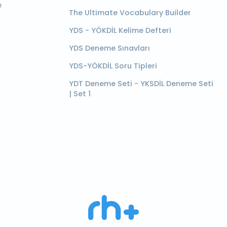
e
The Ultimate Vocabulary Builder
YDS - YÖKDİL Kelime Defteri
YDS Deneme Sınavları
YDS-YÖKDİL Soru Tipleri
YDT Deneme Seti - YKSDİL Deneme Seti
| Set 1