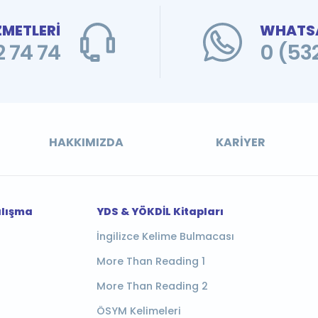
ZMETLERİ
WHATSA
 74 74
0 (53
HAKKIMIZDA
KARIYER
alışma
YDS & YÖKDİL Kitapları
İngilizce Kelime Bulmacası
More Than Reading 1
More Than Reading 2
ÖSYM Kelimeleri