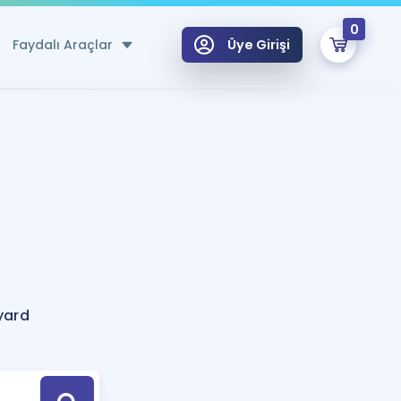
0
Faydalı Araçlar
Üye Girişi
klar
n Ücretsiz Kaynaklar
 için Özel Sözlük
Sepetin Şu An Boş.
ma
uan Hesaplama Aracı
i Hoca ile seni sınava hazırlayacak onlarca eğitim seni bekliyor!
Şifremi Hatırlamıyorum
GİRİŞ YAP
yard
azırlananlar için Öneriler
kvimi
ÜYE DEĞİLİM
arı Tek Takvimde