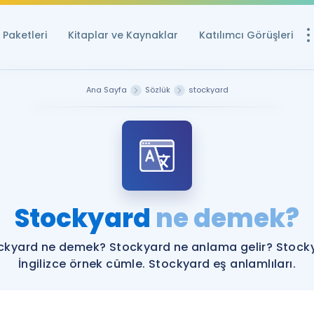
Paketleri
Kitaplar ve Kaynaklar
Katılımcı Görüşleri
Ücretsiz Kayna
Ana Sayfa
Sözlük
stockyard
YDS ve YÖKDİL içi
Sözlük
İngilizce Sınavları
Puan Hesapla
Stockyard
ne demek?
YDS ve YÖKDİL P
Remz
Rehberlik Aracı
ckyard ne demek? Stockyard ne anlama gelir? Stock
YDS ve YÖKDİL'e H
İngilizce örnek cümle. Stockyard eş anlamlıları.
ÖSYM Sınav Ta
Tüm ÖSYM Sınavl