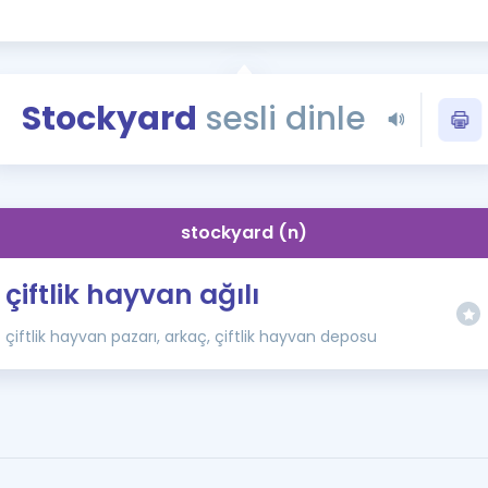
Kampanyalar
Eğitim ve Kitaplar
Blog
Stockyard
sesli dinle
YDS - YÖKDİL Tüm S
İngilizce Gram
İngilizce Gramer
stockyard (n)
çiftlik hayvan ağılı
çiftlik hayvan pazarı, arkaç, çiftlik hayvan deposu