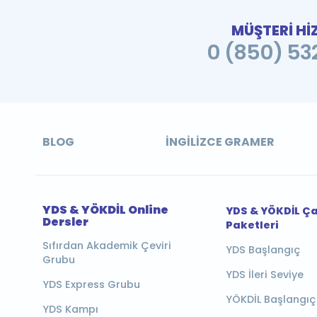
MÜŞTERİ Hİ
0 (850) 532
BLOG
İNGILIZCE GRAMER
YDS & YÖKDİL Online
YDS & YÖKDİL Ç
Dersler
Paketleri
Sıfırdan Akademik Çeviri
YDS Başlangıç
Grubu
YDS İleri Seviye
YDS Express Grubu
YÖKDİL Başlangıç
YDS Kampı