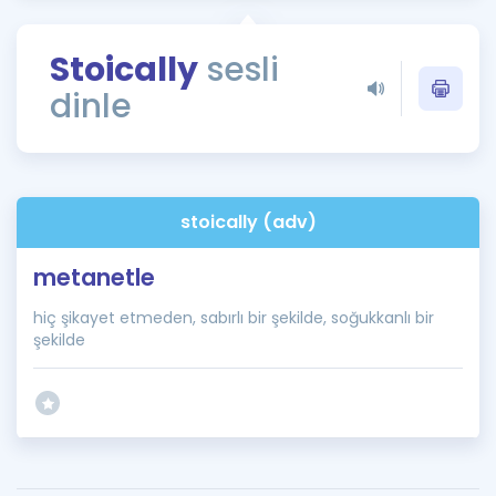
Puan Hesaplama
Stoically
sesli
Rehberlik Aracı
dinle
ÖSYM Sınav Takvimi
Kampanyalar
Blog
stoically (adv)
İngilizce Gramer
metanetle
hiç şikayet etmeden, sabırlı bir şekilde, soğukkanlı bir
şekilde