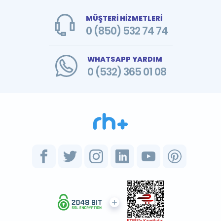
MÜŞTERİ HİZMETLERİ
0 (850) 532 74 74
WHATSAPP YARDIM
0 (532) 365 01 08