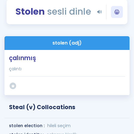
Puan Hesaplama
Stolen
sesli dinle
Rehberlik Aracı
ÖSYM Sınav Takvimi
stolen (adj)
Kampanyalar
çalınmış
Blog
çalıntı
İngilizce Gramer
Steal (v) Collocations
stolen election :
hileli seçim