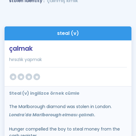
stolen identity :
çalınmış kimlik
steal (v)
çalmak
hırsızlık yapmak
Steal (v) ingilizce örnek cümle
The Marlborough diamond was stolen in London.
Londra'da Marlborough elması çalındı.
Hunger compelled the boy to steal money from the
cash register.