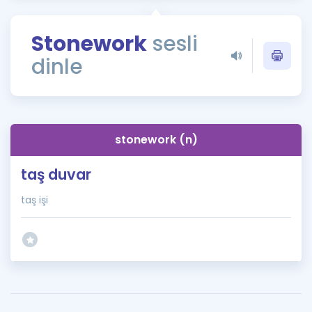
Puan Hesaplama
Stonework
sesli
Rehberlik Aracı
dinle
ÖSYM Sınav Takvimi
Kampanyalar
Blog
stonework (n)
İngilizce Gramer
taş duvar
taş işi