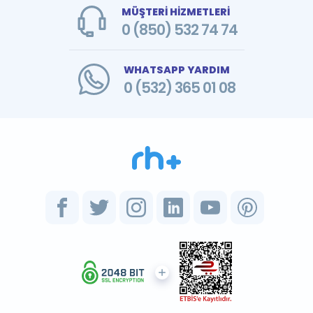
MÜŞTERİ HİZMETLERİ
0 (850) 532 74 74
WHATSAPP YARDIM
0 (532) 365 01 08