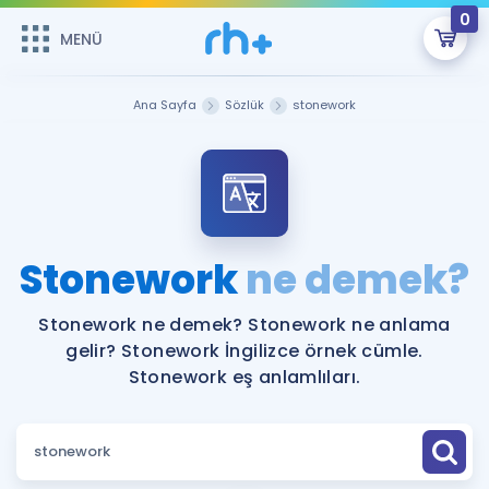
0
MENÜ
MENÜ
Üye Girişi
Ana Sayfa
Sözlük
stonework
Online Dersler
Sepetin Şu An Boş.
Çalışma Paketleri
Remzi Hoca ile seni sınava hazırlayacak onlarca eğitim seni
bekliyor!
Kitaplar ve Kaynaklar
GİRİŞ YAP
Stonework
ne demek?
Katılımcı Görüşleri
Şifremi Hatırlamıyorum
Stonework ne demek? Stonework ne anlama
gelir? Stonework İngilizce örnek cümle.
ÜYE DEĞİLİM
Faydalı Araçlar
Stonework eş anlamlıları.
Ücretsiz Kaynaklar
Blog
İngilizce Gramer
Hakkımızda
Kariyer
Sözlük
Soru & Cevap
İletişim