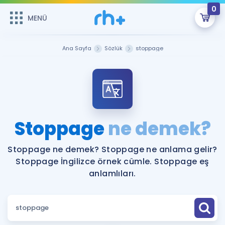
0
MENÜ
MENÜ
Üye Girişi
Ana Sayfa
Sözlük
stoppage
Online Dersler
Sepetin Şu An Boş.
Çalışma Paketleri
Remzi Hoca ile seni sınava hazırlayacak onlarca eğitim seni
bekliyor!
Kitaplar ve Kaynaklar
GİRİŞ YAP
Stoppage
ne demek?
Katılımcı Görüşleri
Şifremi Hatırlamıyorum
Stoppage ne demek? Stoppage ne anlama gelir?
Stoppage İngilizce örnek cümle. Stoppage eş
ÜYE DEĞİLİM
Faydalı Araçlar
anlamlıları.
Ücretsiz Kaynaklar
Blog
İngilizce Gramer
Hakkımızda
Kariyer
Sözlük
Soru & Cevap
İletişim