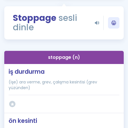
Puan Hesaplama
Stoppage
sesli
Rehberlik Aracı
dinle
ÖSYM Sınav Takvimi
Kampanyalar
Blog
stoppage (n)
İngilizce Gramer
iş durdurma
(işe) ara verme, grev, çalışma kesintisi (grev
yüzünden)
ön kesinti