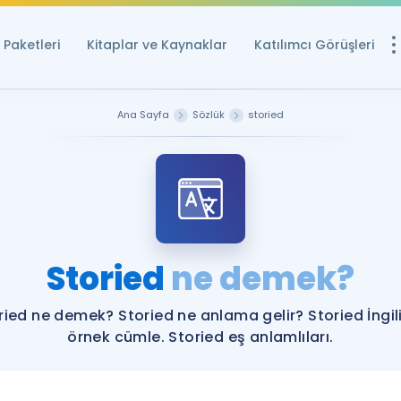
Paketleri
Kitaplar ve Kaynaklar
Katılımcı Görüşleri
Ücretsiz Kayna
Ana Sayfa
Sözlük
storied
YDS ve YÖKDİL içi
Sözlük
İngilizce Sınavları
Puan Hesapla
Storied
ne demek?
YDS ve YÖKDİL P
Remz
Rehberlik Aracı
ried ne demek? Storied ne anlama gelir? Storied İngil
YDS ve YÖKDİL'e H
örnek cümle. Storied eş anlamlıları.
ÖSYM Sınav Ta
Tüm ÖSYM Sınavl