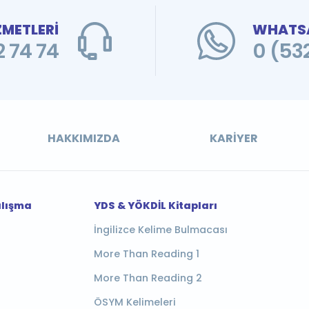
ZMETLERİ
WHATSA
 74 74
0 (53
HAKKIMIZDA
KARIYER
alışma
YDS & YÖKDİL Kitapları
İngilizce Kelime Bulmacası
More Than Reading 1
More Than Reading 2
ÖSYM Kelimeleri