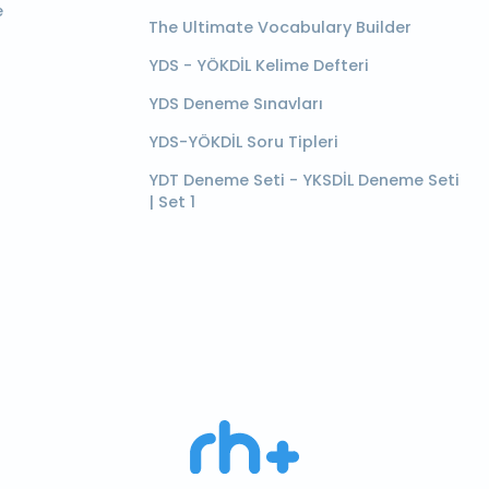
e
The Ultimate Vocabulary Builder
YDS - YÖKDİL Kelime Defteri
YDS Deneme Sınavları
YDS-YÖKDİL Soru Tipleri
YDT Deneme Seti - YKSDİL Deneme Seti
| Set 1