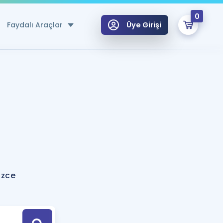
0
Faydalı Araçlar
Üye Girişi
klar
n Ücretsiz Kaynaklar
 için Özel Sözlük
Sepetin Şu An Boş.
ma
uan Hesaplama Aracı
i Hoca ile seni sınava hazırlayacak onlarca eğitim seni bekliyor!
Şifremi Hatırlamıyorum
GİRİŞ YAP
izce
azırlananlar için Öneriler
kvimi
ÜYE DEĞİLİM
arı Tek Takvimde