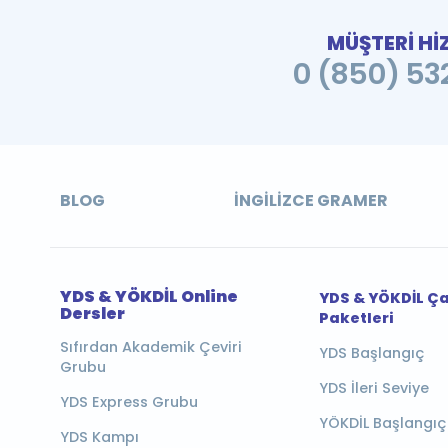
MÜŞTERİ Hİ
0 (850) 532
BLOG
İNGILIZCE GRAMER
YDS & YÖKDİL Online
YDS & YÖKDİL Ç
Dersler
Paketleri
Sıfırdan Akademik Çeviri
YDS Başlangıç
Grubu
YDS İleri Seviye
YDS Express Grubu
YÖKDİL Başlangıç
YDS Kampı