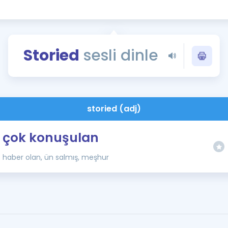
Kampanyalar
Eğitim ve Kitaplar
Blog
Storied
sesli dinle
YDS - YÖKDİL Tüm S
İngilizce Gram
İngilizce Gramer
storied (adj)
çok konuşulan
haber olan, ün salmış, meşhur