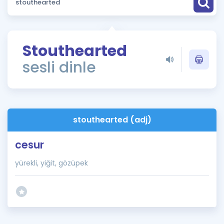
Puan Hesaplama
Rehberlik Aracı
Stouthearted
ÖSYM Sınav Takvimi
sesli dinle
Kampanyalar
Blog
stouthearted (adj)
İngilizce Gramer
cesur
yürekli, yiğit, gözüpek