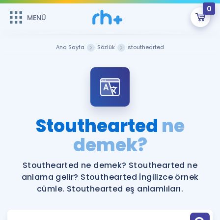
0
MENÜ
MENÜ
Üye Girişi
Ana Sayfa
Sözlük
stouthearted
Online Dersler
Sepetin Şu An Boş.
Çalışma Paketleri
Remzi Hoca ile seni sınava hazırlayacak onlarca eğitim seni
bekliyor!
Kitaplar ve Kaynaklar
GİRİŞ YAP
Stouthearted
ne
Katılımcı Görüşleri
demek?
Şifremi Hatırlamıyorum
ÜYE DEĞİLİM
Faydalı Araçlar
Stouthearted ne demek? Stouthearted ne
anlama gelir? Stouthearted İngilizce örnek
Ücretsiz Kaynaklar
Blog
İngilizce Gramer
cümle. Stouthearted eş anlamlıları.
Hakkımızda
Kariyer
Sözlük
Soru & Cevap
İletişim