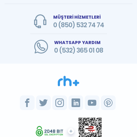
MÜŞTERİ HİZMETLERİ
0 (850) 532 74 74
WHATSAPP YARDIM
0 (532) 365 01 08