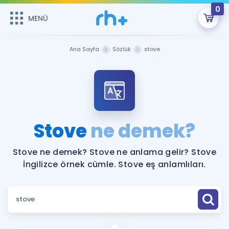
0
MENÜ
MENÜ
Üye Girişi
Ana Sayfa
Sözlük
stove
Online Dersler
Sepetin Şu An Boş.
Çalışma Paketleri
Remzi Hoca ile seni sınava hazırlayacak onlarca eğitim seni
bekliyor!
Kitaplar ve Kaynaklar
GİRİŞ YAP
Stove
ne demek?
Katılımcı Görüşleri
Şifremi Hatırlamıyorum
Stove ne demek? Stove ne anlama gelir? Stove
İngilizce örnek cümle. Stove eş anlamlıları.
ÜYE DEĞİLİM
Faydalı Araçlar
Ücretsiz Kaynaklar
Blog
İngilizce Gramer
Hakkımızda
Kariyer
Sözlük
Soru & Cevap
İletişim