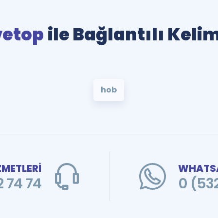
vetop
ile Bağlantılı Keli
hob
ZMETLERİ
WHATSA
 74 74
0 (53