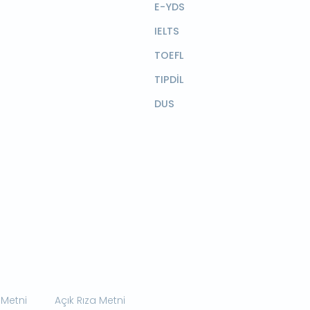
E-YDS
IELTS
TOEFL
TIPDİL
DUS
 Metni
Açık Rıza Metni