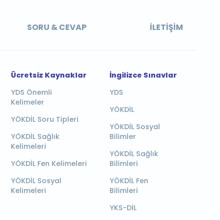
SORU & CEVAP
İLETIŞIM
Ücretsiz Kaynaklar
İngilizce Sınavlar
YDS Önemli
YDS
Kelimeler
YÖKDİL
YÖKDİL Soru Tipleri
YÖKDİL Sosyal
YÖKDİL Sağlık
Bilimler
Kelimeleri
YÖKDİL Sağlık
YÖKDİL Fen Kelimeleri
Bilimleri
YÖKDİL Sosyal
YÖKDİL Fen
Kelimeleri
Bilimleri
YKS-DİL