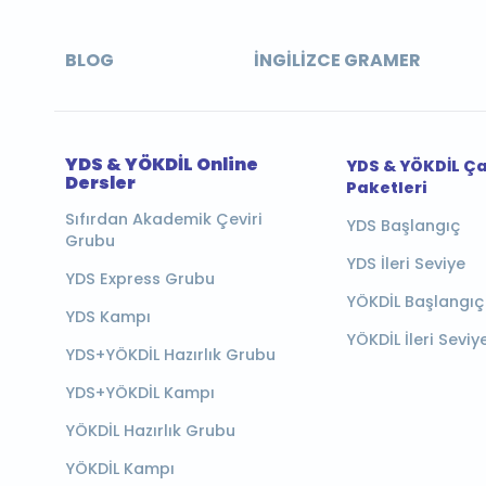
BLOG
İNGILIZCE GRAMER
YDS & YÖKDİL Online
YDS & YÖKDİL Ç
Dersler
Paketleri
Sıfırdan Akademik Çeviri
YDS Başlangıç
Grubu
YDS İleri Seviye
YDS Express Grubu
YÖKDİL Başlangıç
YDS Kampı
YÖKDİL İleri Seviy
YDS+YÖKDİL Hazırlık Grubu
YDS+YÖKDİL Kampı
YÖKDİL Hazırlık Grubu
YÖKDİL Kampı