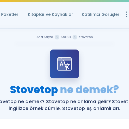
Paketleri
Kitaplar ve Kaynaklar
Katılımcı Görüşleri
Ücretsiz Kayna
Ana Sayfa
Sözlük
stovetop
YDS ve YÖKDİL içi
Sözlük
İngilizce Sınavları
Puan Hesapla
Stovetop
ne demek?
YDS ve YÖKDİL P
Remz
Rehberlik Aracı
ovetop ne demek? Stovetop ne anlama gelir? Stove
YDS ve YÖKDİL'e H
İngilizce örnek cümle. Stovetop eş anlamlıları.
ÖSYM Sınav Ta
Tüm ÖSYM Sınavl