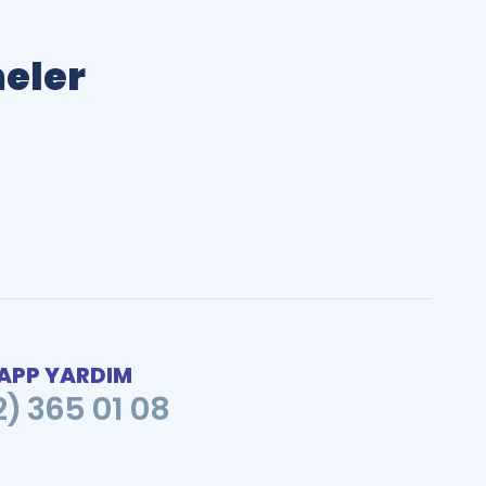
meler
PP YARDIM
2) 365 01 08