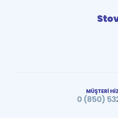
Sto
MÜŞTERİ Hİ
0 (850) 532