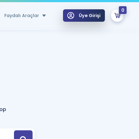
0
Faydalı Araçlar
Üye Girişi
klar
n Ücretsiz Kaynaklar
 için Özel Sözlük
Sepetin Şu An Boş.
ma
uan Hesaplama Aracı
i Hoca ile seni sınava hazırlayacak onlarca eğitim seni bekliyor!
Şifremi Hatırlamıyorum
GİRİŞ YAP
top
azırlananlar için Öneriler
kvimi
ÜYE DEĞİLİM
arı Tek Takvimde