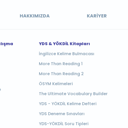
HAKKIMIZDA
KARIYER
alışma
YDS & YÖKDİL Kitapları
İngilizce Kelime Bulmacası
More Than Reading 1
More Than Reading 2
ÖSYM Kelimeleri
e
The Ultimate Vocabulary Builder
YDS - YÖKDİL Kelime Defteri
YDS Deneme Sınavları
YDS-YÖKDİL Soru Tipleri