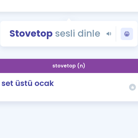
Kampanyalar
Eğitim ve Kitaplar
Blog
Stovetop
sesli dinle
YDS - YÖKDİL Tüm S
İngilizce Gram
İngilizce Gramer
stovetop (n)
set üstü ocak