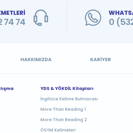
ZMETLERİ
WHATSA
 74 74
0 (53
HAKKIMIZDA
KARIYER
alışma
YDS & YÖKDİL Kitapları
İngilizce Kelime Bulmacası
More Than Reading 1
More Than Reading 2
ÖSYM Kelimeleri