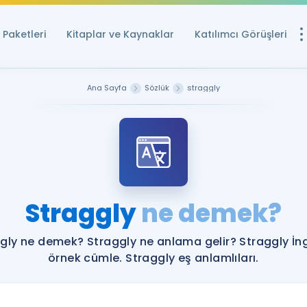
Paketleri
Kitaplar ve Kaynaklar
Katılımcı Görüşleri
Ücretsiz Kayna
Ana Sayfa
Sözlük
straggly
YDS ve YÖKDİL içi
Sözlük
İngilizce Sınavları
Puan Hesapla
Straggly
ne demek?
YDS ve YÖKDİL P
Remz
Rehberlik Aracı
gly ne demek? Straggly ne anlama gelir? Straggly İng
YDS ve YÖKDİL'e H
örnek cümle. Straggly eş anlamlıları.
ÖSYM Sınav Ta
Tüm ÖSYM Sınavl