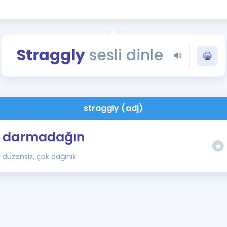
Kampanyalar
Eğitim ve Kitaplar
Blog
Straggly
sesli dinle
YDS - YÖKDİL Tüm S
İngilizce Gram
İngilizce Gramer
straggly (adj)
darmadağın
düzensiz, çok dağınık