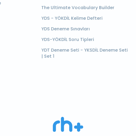
e
The Ultimate Vocabulary Builder
YDS - YÖKDİL Kelime Defteri
YDS Deneme Sınavları
YDS-YÖKDİL Soru Tipleri
YDT Deneme Seti - YKSDİL Deneme Seti
| Set 1