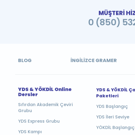
MÜŞTERİ Hİ
0 (850) 532
BLOG
İNGILIZCE GRAMER
YDS & YÖKDİL Online
YDS & YÖKDİL Ç
Dersler
Paketleri
Sıfırdan Akademik Çeviri
YDS Başlangıç
Grubu
YDS İleri Seviye
YDS Express Grubu
YÖKDİL Başlangıç
YDS Kampı