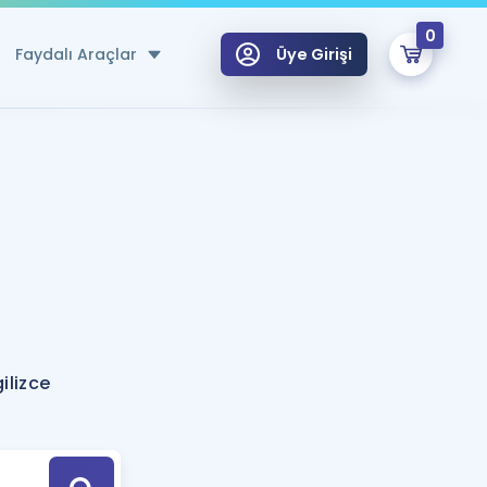
0
Faydalı Araçlar
Üye Girişi
klar
n Ücretsiz Kaynaklar
 için Özel Sözlük
Sepetin Şu An Boş.
ma
uan Hesaplama Aracı
i Hoca ile seni sınava hazırlayacak onlarca eğitim seni bekliyor!
Şifremi Hatırlamıyorum
GİRİŞ YAP
ilizce
azırlananlar için Öneriler
kvimi
ÜYE DEĞİLİM
arı Tek Takvimde