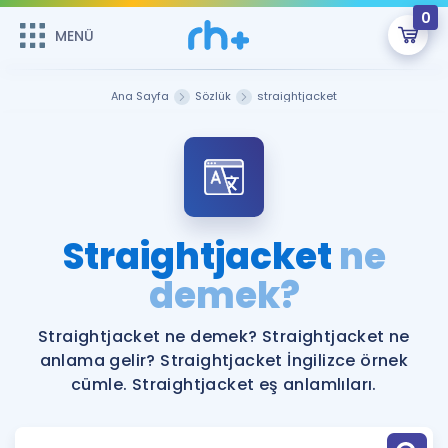
0
MENÜ
MENÜ
Üye Girişi
Ana Sayfa
Sözlük
straightjacket
Online Dersler
Sepetin Şu An Boş.
Çalışma Paketleri
Remzi Hoca ile seni sınava hazırlayacak onlarca eğitim seni
bekliyor!
Kitaplar ve Kaynaklar
GİRİŞ YAP
Straightjacket
ne
Katılımcı Görüşleri
demek?
Şifremi Hatırlamıyorum
ÜYE DEĞİLİM
Faydalı Araçlar
Straightjacket ne demek? Straightjacket ne
anlama gelir? Straightjacket İngilizce örnek
Ücretsiz Kaynaklar
Blog
İngilizce Gramer
cümle. Straightjacket eş anlamlıları.
Hakkımızda
Kariyer
Sözlük
Soru & Cevap
İletişim