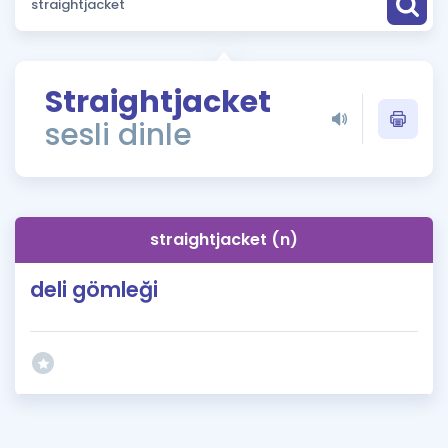
Puan Hesaplama
Rehberlik Aracı
Straightjacket
ÖSYM Sınav Takvimi
sesli dinle
Kampanyalar
Blog
straightjacket (n)
İngilizce Gramer
deli gömleği