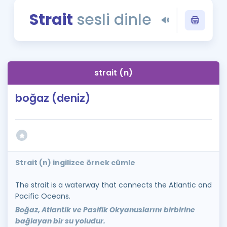
Puan Hesaplama
Strait
sesli dinle
Rehberlik Aracı
ÖSYM Sınav Takvimi
strait (n)
Kampanyalar
boğaz (deniz)
Blog
İngilizce Gramer
Strait (n) ingilizce örnek cümle
The strait is a waterway that connects the Atlantic and
Pacific Oceans.
Boğaz, Atlantik ve Pasifik Okyanuslarını birbirine
bağlayan bir su yoludur.