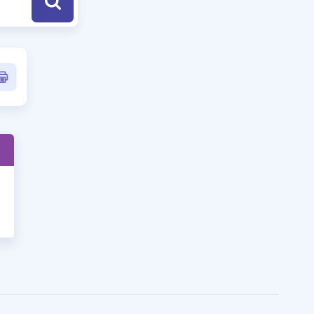
a Özel Fırsatlar
ınavlarla İlgili Haberler
er
 ve Konu Anlatımı