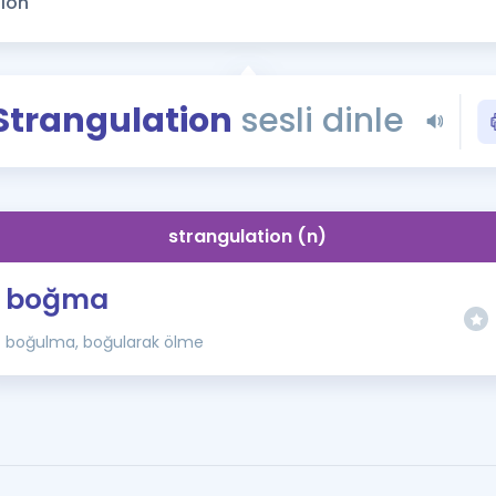
Kampanyalar
Eğitim ve Kitaplar
Blog
Strangulation
sesli dinle
YDS - YÖKDİL Tüm S
İngilizce Gram
İngilizce Gramer
strangulation (n)
boğma
boğulma, boğularak ölme