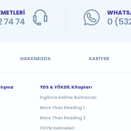
ZMETLERİ
WHATSA
 74 74
0 (53
HAKKIMIZDA
KARIYER
alışma
YDS & YÖKDİL Kitapları
İngilizce Kelime Bulmacası
More Than Reading 1
More Than Reading 2
ÖSYM Kelimeleri