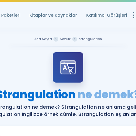
Paketleri
Kitaplar ve Kaynaklar
Katılımcı Görüşleri
Ücretsiz Kayna
Ana Sayfa
Sözlük
strangulation
YDS ve YÖKDİL içi
Sözlük
İngilizce Sınavları
Puan Hesapla
Strangulation
ne demek
YDS ve YÖKDİL P
Remz
Rehberlik Aracı
trangulation ne demek? Strangulation ne anlama geli
YDS ve YÖKDİL'e H
gulation İngilizce örnek cümle. Strangulation eş anlaml
ÖSYM Sınav Ta
Tüm ÖSYM Sınavl