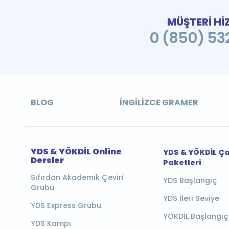
MÜŞTERİ Hİ
0 (850) 532
BLOG
İNGILIZCE GRAMER
YDS & YÖKDİL Online
YDS & YÖKDİL Ç
Dersler
Paketleri
Sıfırdan Akademik Çeviri
YDS Başlangıç
Grubu
YDS İleri Seviye
YDS Express Grubu
YÖKDİL Başlangıç
YDS Kampı