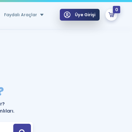
0
Faydalı Araçlar
Üye Girişi
klar
n Ücretsiz Kaynaklar
 için Özel Sözlük
Sepetin Şu An Boş.
ma
?
uan Hesaplama Aracı
i Hoca ile seni sınava hazırlayacak onlarca eğitim seni bekliyor!
Şifremi Hatırlamıyorum
GİRİŞ YAP
r?
azırlananlar için Öneriler
ıları.
kvimi
ÜYE DEĞİLİM
arı Tek Takvimde