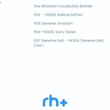
e
The Ultimate Vocabulary Builder
YDS - YÖKDİL Kelime Defteri
YDS Deneme Sınavları
YDS-YÖKDİL Soru Tipleri
YDT Deneme Seti - YKSDİL Deneme Seti
| Set 1