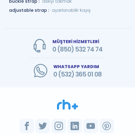
buckle strap :
askıyı takmak
adjustable strap :
ayarlanabilir kayış
MÜŞTERİ HİZMETLERİ
0 (850) 532 74 74
WHATSAPP YARDIM
0 (532) 365 01 08