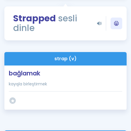
Puan Hesaplama
Strapped
sesli
Rehberlik Aracı
dinle
ÖSYM Sınav Takvimi
Kampanyalar
Blog
strap (v)
İngilizce Gramer
bağlamak
kayışla birleştirmek