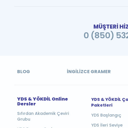
MÜŞTERİ Hİ
0 (850) 532
BLOG
İNGILIZCE GRAMER
YDS & YÖKDİL Online
YDS & YÖKDİL Ç
Dersler
Paketleri
Sıfırdan Akademik Çeviri
YDS Başlangıç
Grubu
YDS İleri Seviye