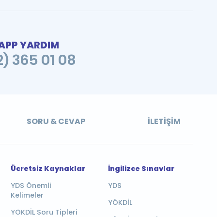
PP YARDIM
2) 365 01 08
SORU & CEVAP
İLETIŞIM
Ücretsiz Kaynaklar
İngilizce Sınavlar
YDS Önemli
YDS
Kelimeler
YÖKDİL
YÖKDİL Soru Tipleri