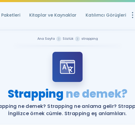
Paketleri
Kitaplar ve Kaynaklar
Katılımcı Görüşleri
Ücretsiz Kayna
Ana Sayfa
Sözlük
strapping
YDS ve YÖKDİL içi
Sözlük
İngilizce Sınavları
Puan Hesapla
Strapping
ne demek?
YDS ve YÖKDİL P
Remz
Rehberlik Aracı
apping ne demek? Strapping ne anlama gelir? Strap
YDS ve YÖKDİL'e H
İngilizce örnek cümle. Strapping eş anlamlıları.
ÖSYM Sınav Ta
Tüm ÖSYM Sınavl