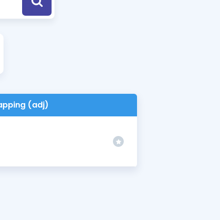
a Özel Fırsatlar
ınavlarla İlgili Haberler
er
 ve Konu Anlatımı
apping (adj)