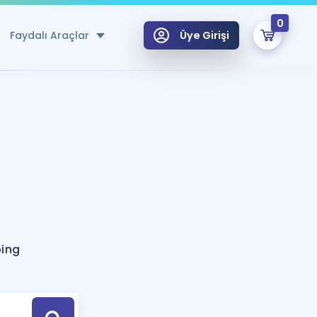
0
Faydalı Araçlar
Üye Girişi
klar
n Ücretsiz Kaynaklar
 için Özel Sözlük
Sepetin Şu An Boş.
ma
uan Hesaplama Aracı
i Hoca ile seni sınava hazırlayacak onlarca eğitim seni bekliyor!
Şifremi Hatırlamıyorum
GİRİŞ YAP
ping
azırlananlar için Öneriler
kvimi
ÜYE DEĞİLİM
arı Tek Takvimde