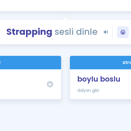
Kampanyalar
Eğitim ve Kitaplar
Blog
Strapping
sesli dinle
YDS - YÖKDİL Tüm S
İngilizce Gram
İngilizce Gramer
)
str
boylu boslu
dalyan gibi