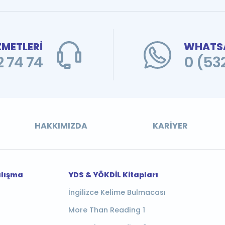
ZMETLERİ
WHATSA
 74 74
0 (53
HAKKIMIZDA
KARIYER
alışma
YDS & YÖKDİL Kitapları
İngilizce Kelime Bulmacası
More Than Reading 1