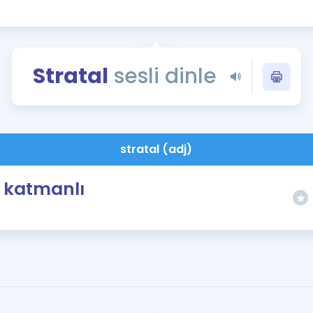
Kampanyalar
Eğitim ve Kitaplar
Blog
Stratal
sesli dinle
YDS - YÖKDİL Tüm S
İngilizce Gram
İngilizce Gramer
stratal (adj)
katmanlı