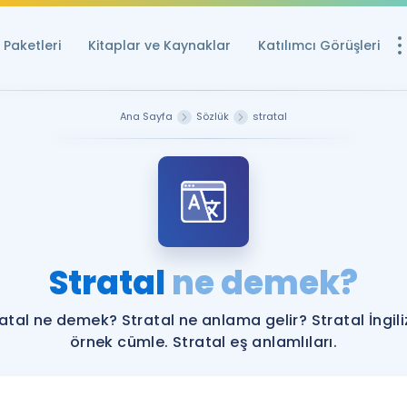
Paketleri
Kitaplar ve Kaynaklar
Katılımcı Görüşleri
Ücretsiz Kayna
Ana Sayfa
Sözlük
stratal
YDS ve YÖKDİL içi
Sözlük
İngilizce Sınavları
Puan Hesapla
Stratal
ne demek?
YDS ve YÖKDİL P
Remz
Rehberlik Aracı
atal ne demek? Stratal ne anlama gelir? Stratal İngil
YDS ve YÖKDİL'e H
örnek cümle. Stratal eş anlamlıları.
ÖSYM Sınav Ta
Tüm ÖSYM Sınavl