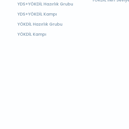
YÖKDİL İleri Seviy
YDS+YÖKDİL Hazırlık Grubu
YDS+YÖKDİL Kampı
YÖKDİL Hazırlık Grubu
YÖKDİL Kampı