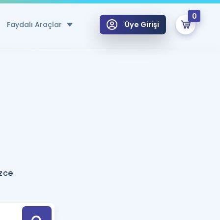
0
Faydalı Araçlar
Üye Girişi
klar
n Ücretsiz Kaynaklar
 için Özel Sözlük
Sepetin Şu An Boş.
ma
uan Hesaplama Aracı
i Hoca ile seni sınava hazırlayacak onlarca eğitim seni bekliyor!
Şifremi Hatırlamıyorum
GİRİŞ YAP
izce
azırlananlar için Öneriler
kvimi
ÜYE DEĞİLİM
arı Tek Takvimde