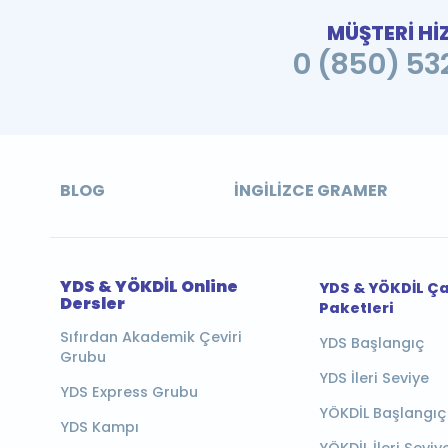
MÜŞTERİ Hİ
0 (850) 532
BLOG
İNGILIZCE GRAMER
YDS & YÖKDİL Online
YDS & YÖKDİL Ç
Dersler
Paketleri
Sıfırdan Akademik Çeviri
YDS Başlangıç
Grubu
YDS İleri Seviye
YDS Express Grubu
YÖKDİL Başlangıç
YDS Kampı