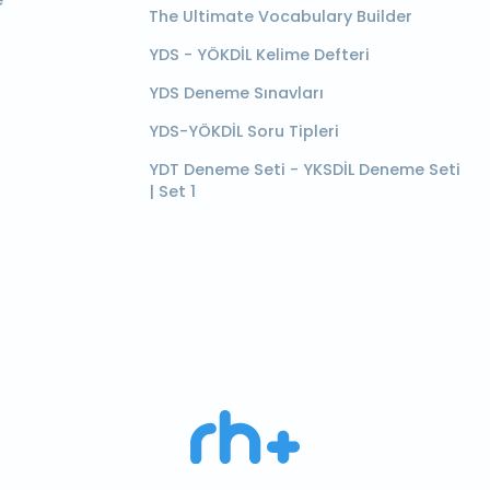
e
The Ultimate Vocabulary Builder
YDS - YÖKDİL Kelime Defteri
YDS Deneme Sınavları
YDS-YÖKDİL Soru Tipleri
YDT Deneme Seti - YKSDİL Deneme Seti
| Set 1