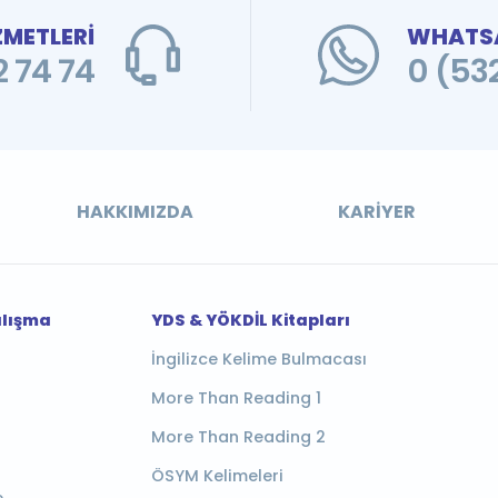
ZMETLERİ
WHATSA
 74 74
0 (53
HAKKIMIZDA
KARIYER
alışma
YDS & YÖKDİL Kitapları
İngilizce Kelime Bulmacası
More Than Reading 1
More Than Reading 2
ÖSYM Kelimeleri