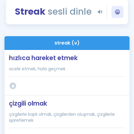
Puan Hesaplama
Streak
sesli dinle
Rehberlik Aracı
ÖSYM Sınav Takvimi
streak (v)
Kampanyalar
hızlıca hareket etmek
Blog
acele etmek, hızla geçmek
İngilizce Gramer
çizgili olmak
çizgilerle kaplı olmak, çizgilerden oluşmak, çizgilerle
işaretlemek