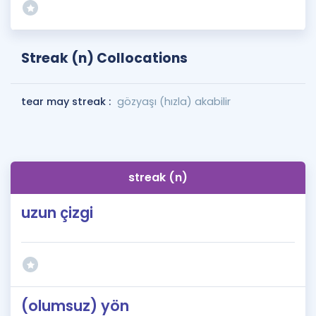
Streak (n) Collocations
tear may streak :
gözyaşı (hızla) akabilir
streak (n)
uzun çizgi
(olumsuz) yön