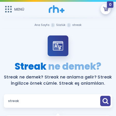
0
MENÜ
MENÜ
Üye Girişi
Ana Sayfa
Sözlük
streak
Online Dersler
Sepetin Şu An Boş.
Çalışma Paketleri
Remzi Hoca ile seni sınava hazırlayacak onlarca eğitim seni
bekliyor!
Kitaplar ve Kaynaklar
GİRİŞ YAP
Streak
ne demek?
Katılımcı Görüşleri
Şifremi Hatırlamıyorum
Streak ne demek? Streak ne anlama gelir? Streak
İngilizce örnek cümle. Streak eş anlamlıları.
ÜYE DEĞİLİM
Faydalı Araçlar
Ücretsiz Kaynaklar
Blog
İngilizce Gramer
Hakkımızda
Kariyer
Sözlük
Soru & Cevap
İletişim