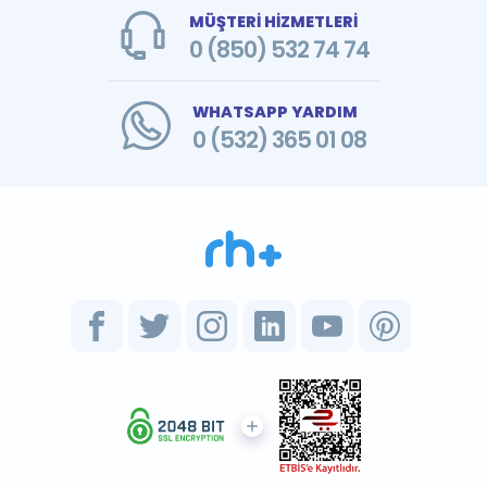
MÜŞTERİ HİZMETLERİ
0 (850) 532 74 74
WHATSAPP YARDIM
0 (532) 365 01 08