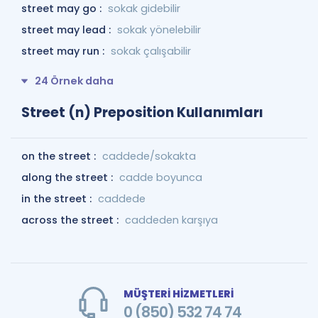
street may go :
sokak gidebilir
street may lead :
sokak yönelebilir
street may run :
sokak çalışabilir
24 Örnek daha
Street (n) Preposition Kullanımları
on the street :
caddede/sokakta
along the street :
cadde boyunca
in the street :
caddede
across the street :
caddeden karşıya
MÜŞTERİ HİZMETLERİ
0 (850) 532 74 74