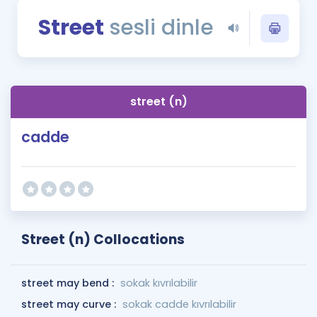
Puan Hesaplama
Street
sesli dinle
Rehberlik Aracı
ÖSYM Sınav Takvimi
street (n)
Kampanyalar
cadde
Blog
İngilizce Gramer
Street (n) Collocations
street may bend :
sokak kıvrılabilir
street may curve :
sokak cadde kıvrılabilir