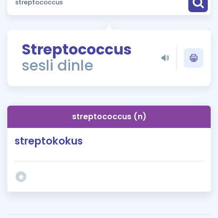
Puan Hesaplama
Rehberlik Aracı
Streptococcus
ÖSYM Sınav Takvimi
sesli dinle
Kampanyalar
Blog
streptococcus (n)
İngilizce Gramer
streptokokus