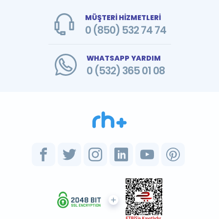
MÜŞTERİ HİZMETLERİ
0 (850) 532 74 74
WHATSAPP YARDIM
0 (532) 365 01 08