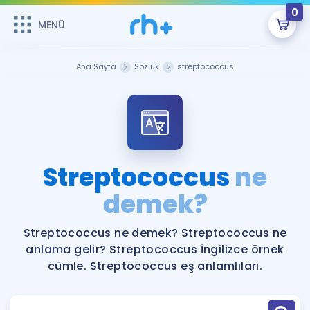
0
MENÜ
MENÜ
Üye Girişi
Ana Sayfa
Sözlük
streptococcus
Online Dersler
Sepetin Şu An Boş.
Çalışma Paketleri
Remzi Hoca ile seni sınava hazırlayacak onlarca eğitim seni
bekliyor!
Kitaplar ve Kaynaklar
GİRİŞ YAP
Streptococcus
ne
Katılımcı Görüşleri
demek?
Şifremi Hatırlamıyorum
ÜYE DEĞİLİM
Faydalı Araçlar
Streptococcus ne demek? Streptococcus ne
anlama gelir? Streptococcus İngilizce örnek
Ücretsiz Kaynaklar
Blog
İngilizce Gramer
cümle. Streptococcus eş anlamlıları.
Hakkımızda
Kariyer
Sözlük
Soru & Cevap
İletişim