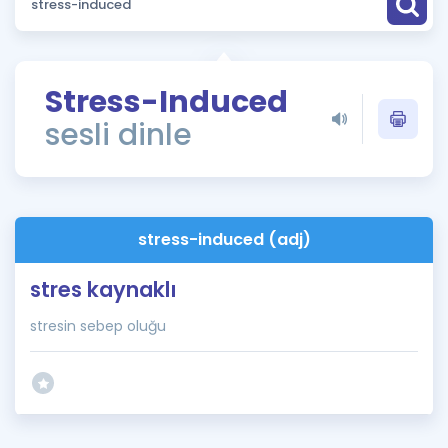
Puan Hesaplama
Rehberlik Aracı
Stress-Induced
ÖSYM Sınav Takvimi
sesli dinle
Kampanyalar
Blog
stress-induced (adj)
İngilizce Gramer
stres kaynaklı
stresin sebep oluğu