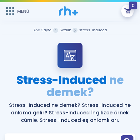
0
MENÜ
MENÜ
Üye Girişi
Ana Sayfa
Sözlük
stress-induced
Online Dersler
Sepetin Şu An Boş.
Çalışma Paketleri
Remzi Hoca ile seni sınava hazırlayacak onlarca eğitim seni
bekliyor!
Kitaplar ve Kaynaklar
GİRİŞ YAP
Stress-Induced
ne
Katılımcı Görüşleri
demek?
Şifremi Hatırlamıyorum
ÜYE DEĞİLİM
Faydalı Araçlar
Stress-Induced ne demek? Stress-Induced ne
anlama gelir? Stress-Induced İngilizce örnek
Ücretsiz Kaynaklar
Blog
İngilizce Gramer
cümle. Stress-Induced eş anlamlıları.
Hakkımızda
Kariyer
Sözlük
Soru & Cevap
İletişim