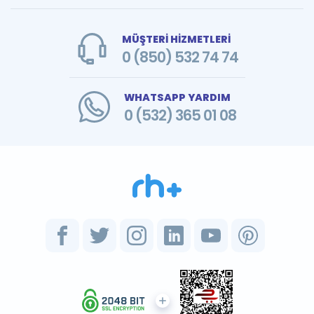
MÜŞTERİ HİZMETLERİ
0 (850) 532 74 74
WHATSAPP YARDIM
0 (532) 365 01 08