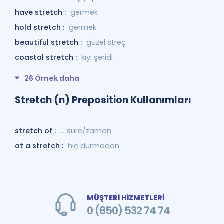
have stretch :
germek
hold stretch :
germek
beautiful stretch :
güzel streç
coastal stretch :
kıyı şeridi
26 Örnek daha
Stretch (n) Preposition Kullanımları
stretch of :
... süre/zaman
at a stretch :
hiç durmadan
MÜŞTERİ HİZMETLERİ
0 (850) 532 74 74