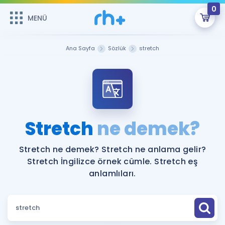
0
MENÜ
MENÜ
Üye Girişi
Ana Sayfa
Sözlük
stretch
Online Dersler
Sepetin Şu An Boş.
Çalışma Paketleri
Remzi Hoca ile seni sınava hazırlayacak onlarca eğitim seni
bekliyor!
Kitaplar ve Kaynaklar
GİRİŞ YAP
Stretch
ne demek?
Katılımcı Görüşleri
Şifremi Hatırlamıyorum
Stretch ne demek? Stretch ne anlama gelir?
Stretch İngilizce örnek cümle. Stretch eş
ÜYE DEĞİLİM
Faydalı Araçlar
anlamlıları.
Ücretsiz Kaynaklar
Blog
İngilizce Gramer
Hakkımızda
Kariyer
Sözlük
Soru & Cevap
İletişim