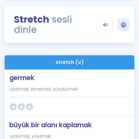
Puan Hesaplama
Stretch
sesli
Rehberlik Aracı
dinle
ÖSYM Sınav Takvimi
Kampanyalar
Blog
stretch (v)
İngilizce Gramer
germek
uzatmak, esnemek, sündürmek
büyük bir alanı kaplamak
uzanmak, yayılmak